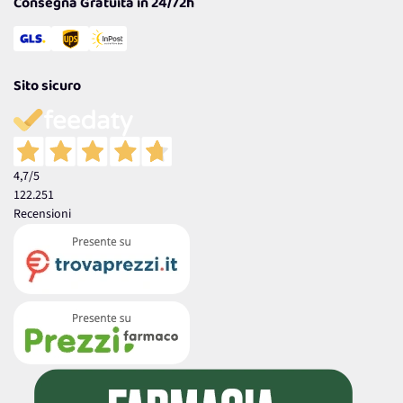
Consegna Gratuita in 24/72h
Sito sicuro
4,7
/5
122.251
Recensioni