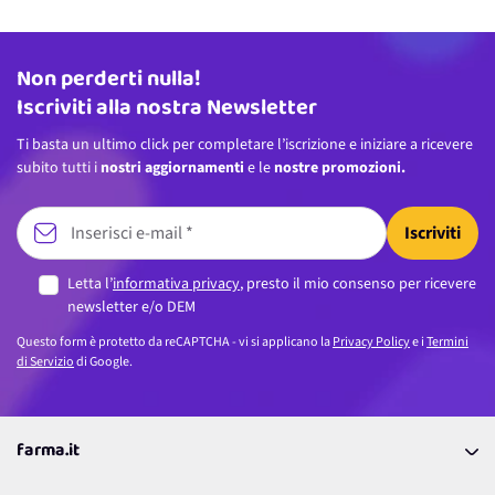
Non perderti nulla!
Indirizzo email
Iscriviti alla nostra Newsletter
Ti basta un ultimo click per completare l’iscrizione e iniziare a ricevere
subito tutti i
nostri aggiornamenti
e le
nostre promozioni.
Iscriviti
Letta l’
informativa privacy
, presto il mio consenso per ricevere
newsletter e/o DEM
Questo form è protetto da reCAPTCHA - vi si applicano la
Privacy Policy
e i
Termini
di Servizio
di Google.
farma.it
La nostra Azienda