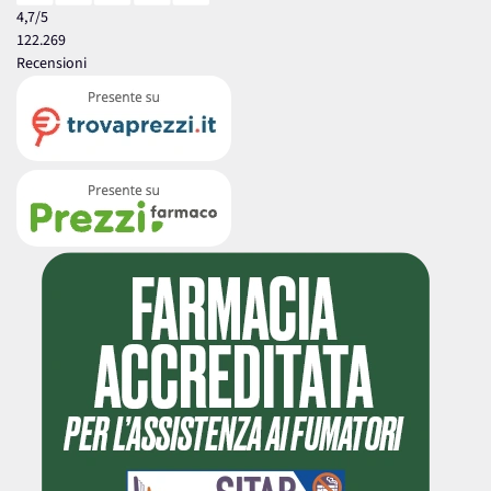
4,7
/5
122.269
Recensioni