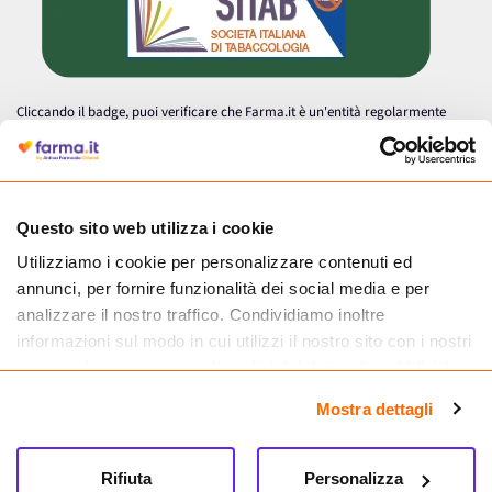
Cliccando il badge, puoi verificare che Farma.it è un'entità regolarmente
autorizzata dal Ministero della Salute a effettuare la vendita online di
medicinali.
Questo sito web utilizza i cookie
Utilizziamo i cookie per personalizzare contenuti ed
annunci, per fornire funzionalità dei social media e per
analizzare il nostro traffico. Condividiamo inoltre
informazioni sul modo in cui utilizzi il nostro sito con i nostri
partner che si occupano di analisi dei dati web, pubblicità e
social media, i quali potrebbero combinarle con altre
Mostra dettagli
informazioni che hai fornito loro o che hanno raccolto dal
tuo utilizzo dei loro servizi.
Seguici su
Rifiuta
Personalizza