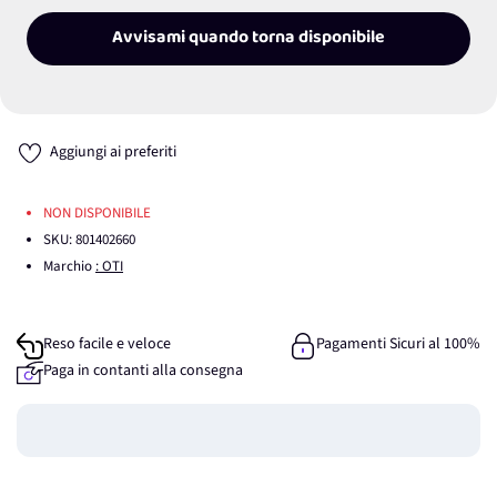
Avvisami quando torna disponibile
Aggiungi ai preferiti
NON DISPONIBILE
SKU:
801402660
Marchio
: OTI
Reso facile e veloce
Pagamenti Sicuri al 100%
Paga in contanti alla consegna
Guadagna
0
punti