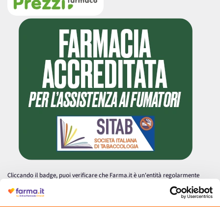
Cliccando il badge, puoi verificare che Farma.it è un'entità regolarmente
autorizzata dal Ministero della Salute a effettuare la vendita online di
medicinali.