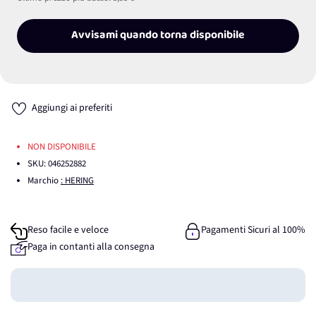
Avvisami quando torna disponibile
Aggiungi ai preferiti
NON DISPONIBILE
SKU:
046252882
Marchio
: HERING
Reso facile e veloce
Pagamenti Sicuri al 100%
Paga in contanti alla consegna
Guadagna
0
punti