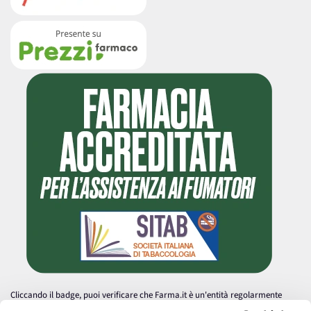
Cliccando il badge, puoi verificare che Farma.it è un'entità regolarmente
autorizzata dal Ministero della Salute a effettuare la vendita online di