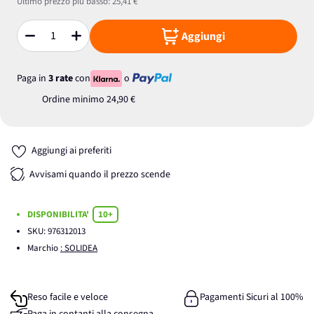
Ultimo prezzo più basso:
25,41 €
Aggiungi
Quantità
Paga in
3 rate
con
o
Ordine minimo
24,90 €
Aggiungi ai preferiti
Avvisami quando il prezzo scende
DISPONIBILITA'
10+
SKU:
976312013
Marchio
: SOLIDEA
Reso facile e veloce
Pagamenti Sicuri al 100%