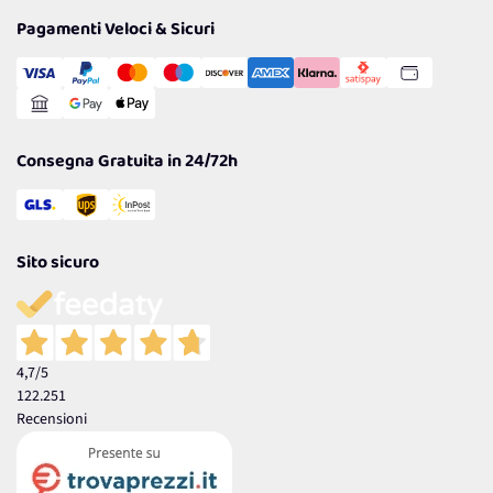
Privacy Policy
Tantissimi Sconti
Pagamenti Veloci & Sicuri
Cookie Policy
Transazione Sicura
Comunicazioni
Gestisci Cookie
Reso Facile e Veloce
Garanzia
Consegna Gratuita in 24/72h
Sito sicuro
4,7
/5
122.251
Recensioni