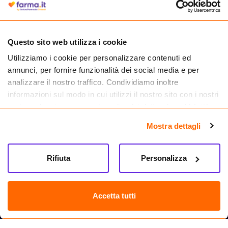
medicinali.
Questo sito web utilizza i cookie
Utilizziamo i cookie per personalizzare contenuti ed
annunci, per fornire funzionalità dei social media e per
analizzare il nostro traffico. Condividiamo inoltre
informazioni sul modo in cui utilizzi il nostro sito con i nostri
partner che si occupano di analisi dei dati web, pubblicità e
social media, i quali potrebbero combinarle con altre
Mostra dettagli
informazioni che hai fornito loro o che hanno raccolto dal
tuo utilizzo dei loro servizi.
Seguici su
Rifiuta
Personalizza
Farma.it S.a.s. P. IVA 07417261216 REA: NA-884088
CREDITS
Accetta tutti
Sede legale Via delle Repubbliche Marinare 128, 80147 Napoli
Vendita online di medicinali senza obbligo di prescrizione effettuata tramite
esercizio autorizzato dal Ministero della Salute – Codice identificativo n. 016715