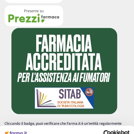
Cliccando il badge, puoi verificare che Farma.it è un'entità regolarmente
autorizzata dal Ministero della Salute a effettuare la vendita online di