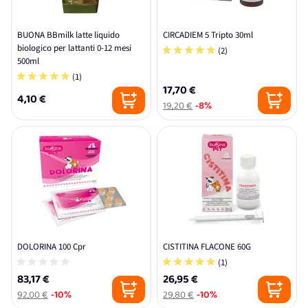
BUONA BBmilk latte liquido
CIRCADIEM 5 Tripto 30ml
biologico per lattanti 0-12 mesi
(2)
500ml
(1)
17,70 €
4,10 €
19,20 €
-8%
DOLORINA 100 Cpr
CISTITINA FLACONE 60G
(1)
83,17 €
26,95 €
92,00 €
-10%
29,80 €
-10%