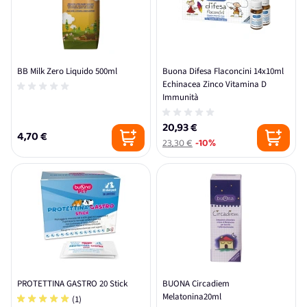
BB Milk Zero Liquido 500ml
Buona Difesa Flaconcini 14x10ml
Echinacea Zinco Vitamina D
Immunità
20,93 €
4,70 €
23,30 €
-10%
PROTETTINA GASTRO 20 Stick
BUONA Circadiem
Melatonina20ml
(1)