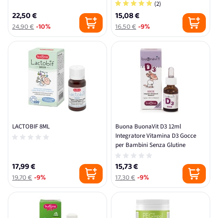
(2)
22,50 €
15,08 €
24,90 €
-10%
16,50 €
-9%
LACTOBIF 8ML
Buona BuonaVit D3 12ml
Integratore Vitamina D3 Gocce
per Bambini Senza Glutine
17,99 €
15,73 €
19,70 €
-9%
17,30 €
-9%