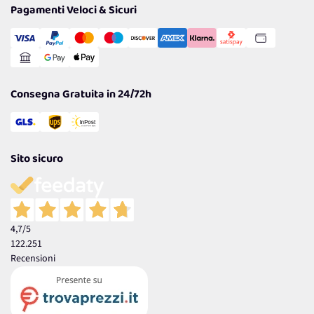
Tantissimi Sconti
Pagamenti Veloci & Sicuri
Cookie Policy
Transazione Sicura
Comunicazioni
Gestisci Cookie
Reso Facile e Veloce
Garanzia
Consegna Gratuita in 24/72h
Sito sicuro
4,7
/5
122.251
Recensioni