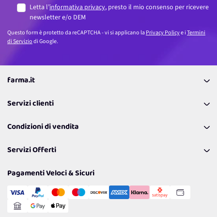
Letta l’
informativa privacy
, presto il mio consenso per ricevere
newsletter e/o DEM
Questo form è protetto da reCAPTCHA - vi si applicano la
Privacy Policy
e i
Termini
di Servizio
di Google.
farma.it
La nostra Azienda
Servizi clienti
Coupon
Contattaci
Programma Fedeltà Farma Lovers
Condizioni di vendita
Richiamami
Lavora con noi
Pagamenti & Condizioni
FAQ
I nostri consigli
Servizi Offerti
Spedizioni
Resi
Politiche per la parità di genere
Privacy Policy
Tantissimi Sconti
Pagamenti Veloci & Sicuri
Cookie Policy
Transazione Sicura
Comunicazioni
Gestisci Cookie
Reso Facile e Veloce
Garanzia