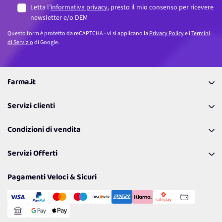
Letta l’
informativa privacy
, presto il mio consenso per ricevere
newsletter e/o DEM
Questo form è protetto da reCAPTCHA - vi si applicano la
Privacy Policy
e i
Termini
di Servizio
di Google.
farma.it
La nostra Azienda
Servizi clienti
Coupon
Contattaci
Programma Fedeltà Farma Lovers
Condizioni di vendita
Richiamami
Lavora con noi
Pagamenti & Condizioni
FAQ
I nostri consigli
Servizi Offerti
Spedizioni
Resi
Politiche per la parità di genere
Privacy Policy
Tantissimi Sconti
Pagamenti Veloci & Sicuri
Cookie Policy
Transazione Sicura
Comunicazioni
Gestisci Cookie
Reso Facile e Veloce
Garanzia