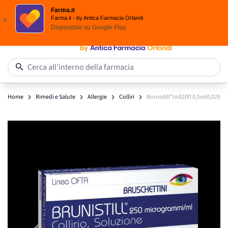
Scegli i solari Eucerin!
Farma.it
Salta al contenuto
Farma.it - by Antica Farmacia Orlandi
x
Disponibile su
Google Play
0
Cerca all’interno della farmacia
Home
Rimedi e Salute
Allergie
Colliri
Brunistill*coll20fl 0,5ml0,025
Main image
Click to view image in fullscreen