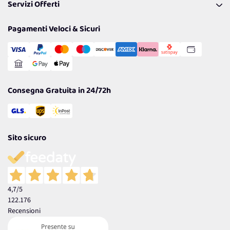
Servizi Offerti
Spedizioni
Resi
Politiche per la parità di genere
Privacy Policy
Tantissimi Sconti
Pagamenti Veloci & Sicuri
Cookie Policy
Transazione Sicura
Comunicazioni
Gestisci Cookie
Reso Facile e Veloce
Garanzia
Consegna Gratuita in 24/72h
Sito sicuro
4,7
/5
122.176
Recensioni