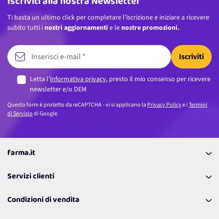
Iscriviti alla nostra Newsletter
Ti basta un ultimo click per completare l’iscrizione e iniziare a ricevere
subito tutti i
nostri aggiornamenti
e le
nostre promozioni.
Iscriviti
Letta l’
informativa privacy
, presto il mio consenso per ricevere
newsletter e/o DEM
Questo form è protetto da reCAPTCHA - vi si applicano la
Privacy Policy
e i
Termini
di Servizio
di Google.
farma.it
La nostra Azienda
Servizi clienti
Coupon
Contattaci
Programma Fedeltà Farma Lovers
Condizioni di vendita
Richiamami
Lavora con noi
Pagamenti & Condizioni
FAQ
I nostri consigli