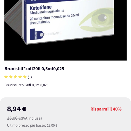
Brunistill*coll20fl 0,5ml0,025
(1)
Brunistill*coll20fl 0,5ml0,025
8,94 €
Risparmi il
40%
15,00 €
(IVA inclusa)
Ultimo prezzo più basso:
12,00 €