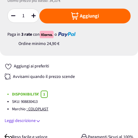
Ultimo prezzo più basso:
34,10 €
Aggiungi
Quantità
Paga in
3 rate
con
o
Ordine minimo
24,90 €
Aggiungi ai preferiti
Avvisami quando il prezzo scende
DISPONIBILITA'
1
SKU:
908830413
Marchio
: COLOPLAST
Leggi descrizione
Reso facile e veloce
Pagamenti Sicuri al 100%