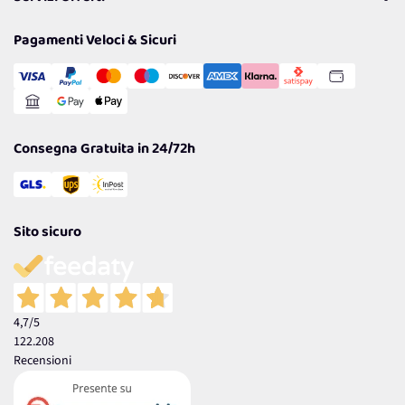
Resi
Politiche per la parità di genere
Privacy Policy
Tantissimi Sconti
Pagamenti Veloci & Sicuri
Cookie Policy
Transazione Sicura
Comunicazioni
Gestisci Cookie
Reso Facile e Veloce
Garanzia
Consegna Gratuita in 24/72h
Sito sicuro
4,7
/5
122.208
Recensioni