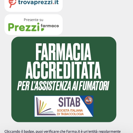
Cliccando il badge, puoi verificare che Farma.it è un'entità regolarmente