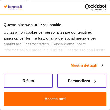
autorizzata dal Ministero della Salute a effettuare la vendita online di
medicinali.
Questo sito web utilizza i cookie
Utilizziamo i cookie per personalizzare contenuti ed
annunci, per fornire funzionalità dei social media e per
analizzare il nostro traffico. Condividiamo inoltre
informazioni sul modo in cui utilizzi il nostro sito con i nostri
partner che si occupano di analisi dei dati web, pubblicità e
social media, i quali potrebbero combinarle con altre
Mostra dettagli
informazioni che hai fornito loro o che hanno raccolto dal
tuo utilizzo dei loro servizi.
Seguici su
Rifiuta
Personalizza
Farma.it S.a.s. P. IVA 07417261216 REA: NA-884088
CREDITS
Accetta tutti
Sede legale Via delle Repubbliche Marinare 128, 80147 Napoli
Vendita online di medicinali senza obbligo di prescrizione effettuata tramite
esercizio autorizzato dal Ministero della Salute – Codice identificativo n. 016715