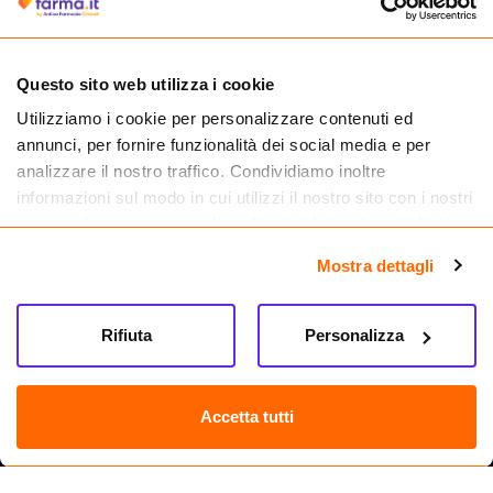
medicinali.
Questo sito web utilizza i cookie
Utilizziamo i cookie per personalizzare contenuti ed
annunci, per fornire funzionalità dei social media e per
analizzare il nostro traffico. Condividiamo inoltre
informazioni sul modo in cui utilizzi il nostro sito con i nostri
partner che si occupano di analisi dei dati web, pubblicità e
social media, i quali potrebbero combinarle con altre
Mostra dettagli
informazioni che hai fornito loro o che hanno raccolto dal
tuo utilizzo dei loro servizi.
Seguici su
Rifiuta
Personalizza
Farma.it S.a.s. P. IVA 07417261216 REA: NA-884088
CREDITS
Accetta tutti
Sede legale Via delle Repubbliche Marinare 128, 80147 Napoli
Vendita online di medicinali senza obbligo di prescrizione effettuata tramite
esercizio autorizzato dal Ministero della Salute – Codice identificativo n. 016715