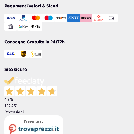
Tantissimi Sconti
Pagamenti Veloci & Sicuri
Cookie Policy
Transazione Sicura
Comunicazioni
Gestisci Cookie
Reso Facile e Veloce
Garanzia
Consegna Gratuita in 24/72h
Sito sicuro
4,7
/5
122.251
Recensioni