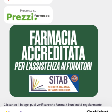
Cliccando il badge, puoi verificare che Farma.it è un'entità regolarmente
autorizzata dal Ministero della Salute a effettuare la vendita online di