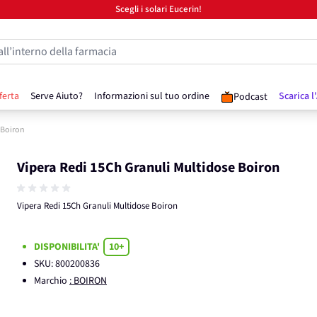
Scegli i solari Eucerin!
all’interno della farmacia
ferta
Serve Aiuto?
Informazioni sul tuo ordine
Scarica l
Podcast
 Boiron
Vipera Redi 15Ch Granuli Multidose Boiron
Vipera Redi 15Ch Granuli Multidose Boiron
DISPONIBILITA'
10+
SKU:
800200836
Marchio
: BOIRON