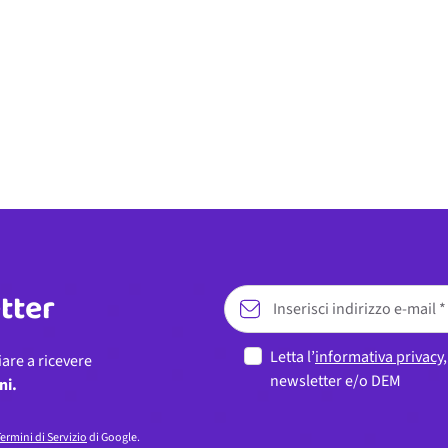
etter
Letta l’
informativa privacy
iare a ricevere
newsletter e/o DEM
ni.
ermini di Servizio
di Google.