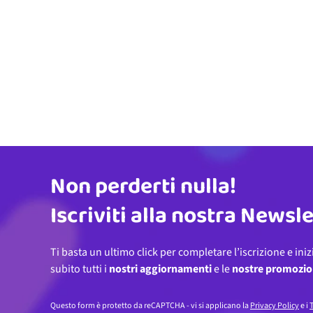
Non perderti nulla!
Indirizzo email
Iscriviti alla nostra Newsl
Ti basta un ultimo click per completare l’iscrizione e iniz
subito tutti i
nostri aggiornamenti
e le
nostre promozio
Questo form è protetto da reCAPTCHA - vi si applicano la
Privacy Policy
e i
T