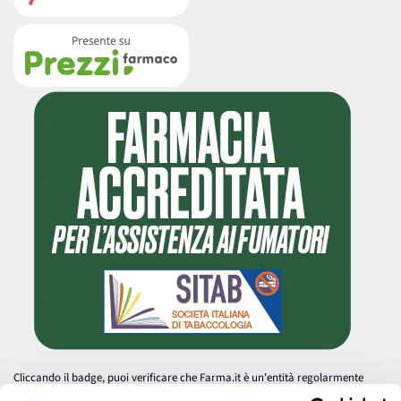
Cliccando il badge, puoi verificare che Farma.it è un'entità regolarmente
autorizzata dal Ministero della Salute a effettuare la vendita online di