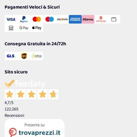
Tantissimi Sconti
Pagamenti Veloci & Sicuri
Cookie Policy
Transazione Sicura
Comunicazioni
Gestisci Cookie
Reso Facile e Veloce
Garanzia
Consegna Gratuita in 24/72h
Sito sicuro
4,7
/5
122.265
Recensioni