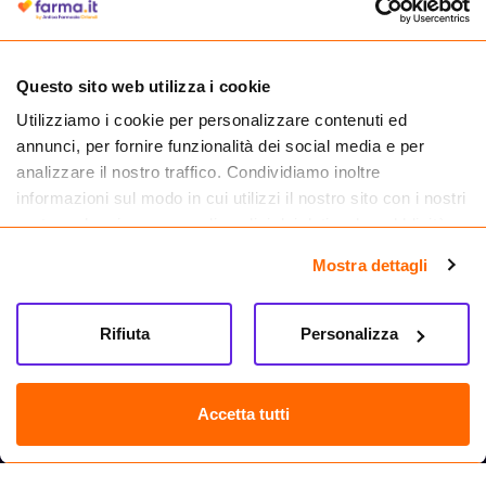
medicinali.
Questo sito web utilizza i cookie
Utilizziamo i cookie per personalizzare contenuti ed
annunci, per fornire funzionalità dei social media e per
analizzare il nostro traffico. Condividiamo inoltre
informazioni sul modo in cui utilizzi il nostro sito con i nostri
partner che si occupano di analisi dei dati web, pubblicità e
social media, i quali potrebbero combinarle con altre
Mostra dettagli
informazioni che hai fornito loro o che hanno raccolto dal
tuo utilizzo dei loro servizi.
Seguici su
Rifiuta
Personalizza
Farma.it S.a.s. P. IVA 07417261216 REA: NA-884088
CREDITS
Accetta tutti
Sede legale Via delle Repubbliche Marinare 128, 80147 Napoli
Vendita online di medicinali senza obbligo di prescrizione effettuata tramite
esercizio autorizzato dal Ministero della Salute – Codice identificativo n. 016715