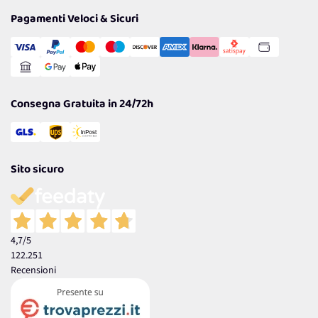
Privacy Policy
Tantissimi Sconti
Pagamenti Veloci & Sicuri
Cookie Policy
Transazione Sicura
Comunicazioni
Gestisci Cookie
Reso Facile e Veloce
Garanzia
Consegna Gratuita in 24/72h
Sito sicuro
4,7
/5
122.251
Recensioni