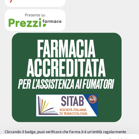
Cliccando il badge, puoi verificare che Farma.it è un'entità regolarmente
autorizzata dal Ministero della Salute a effettuare la vendita online di