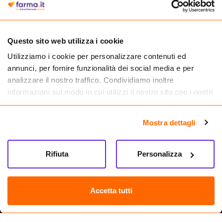
medicinali.
Questo sito web utilizza i cookie
Utilizziamo i cookie per personalizzare contenuti ed
annunci, per fornire funzionalità dei social media e per
analizzare il nostro traffico. Condividiamo inoltre
informazioni sul modo in cui utilizzi il nostro sito con i nostri
partner che si occupano di analisi dei dati web, pubblicità e
social media, i quali potrebbero combinarle con altre
Mostra dettagli
informazioni che hai fornito loro o che hanno raccolto dal
tuo utilizzo dei loro servizi.
Seguici su
Rifiuta
Personalizza
Farma.it S.a.s. P. IVA 07417261216 REA: NA-884088
CREDITS
Accetta tutti
Sede legale Via delle Repubbliche Marinare 128, 80147 Napoli
Vendita online di medicinali senza obbligo di prescrizione effettuata tramite
esercizio autorizzato dal Ministero della Salute – Codice identificativo n. 016715