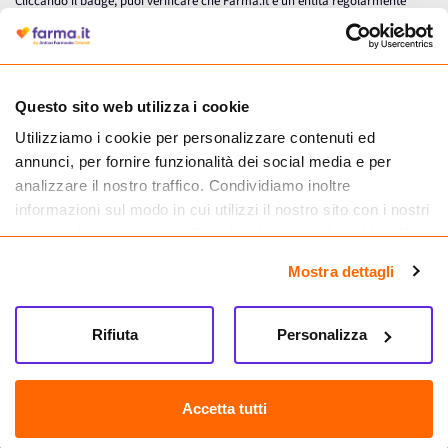
Cliccando il badge, puoi verificare che Farma.it è un'entità regolarmente
autorizzata dal Ministero della Salute a effettuare la vendita online di
medicinali.
Questo sito web utilizza i cookie
Utilizziamo i cookie per personalizzare contenuti ed
annunci, per fornire funzionalità dei social media e per
analizzare il nostro traffico. Condividiamo inoltre
informazioni sul modo in cui utilizzi il nostro sito con i nostri
partner che si occupano di analisi dei dati web, pubblicità e
social media, i quali potrebbero combinarle con altre
Mostra dettagli
informazioni che hai fornito loro o che hanno raccolto dal
tuo utilizzo dei loro servizi.
Seguici su
Rifiuta
Personalizza
Farma.it S.a.s. P. IVA 07417261216 REA: NA-884088
CREDITS
Accetta tutti
Sede legale Via delle Repubbliche Marinare 128, 80147 Napoli
Vendita online di medicinali senza obbligo di prescrizione effettuata tramite
esercizio autorizzato dal Ministero della Salute – Codice identificativo n. 016715