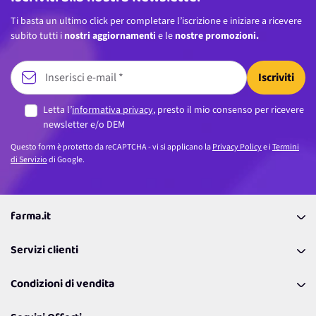
Ti basta un ultimo click per completare l’iscrizione e iniziare a ricevere
subito tutti i
nostri aggiornamenti
e le
nostre promozioni.
Iscriviti
Letta l’
informativa privacy
, presto il mio consenso per ricevere
newsletter e/o DEM
Questo form è protetto da reCAPTCHA - vi si applicano la
Privacy Policy
e i
Termini
di Servizio
di Google.
farma.it
La nostra Azienda
Servizi clienti
Coupon
Contattaci
Programma Fedeltà Farma Lovers
Condizioni di vendita
Richiamami
Lavora con noi
Pagamenti & Condizioni
FAQ
I nostri consigli