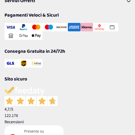
Servizi Offerti
Spedizioni
Resi
Politiche per la parità di genere
Privacy Policy
Tantissimi Sconti
Pagamenti Veloci & Sicuri
Cookie Policy
Transazione Sicura
Comunicazioni
Gestisci Cookie
Reso Facile e Veloce
Garanzia
Consegna Gratuita in 24/72h
Sito sicuro
4,7
/5
122.176
Recensioni