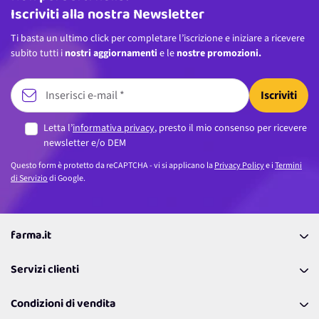
Iscriviti alla nostra Newsletter
Ti basta un ultimo click per completare l’iscrizione e iniziare a ricevere
subito tutti i
nostri aggiornamenti
e le
nostre promozioni.
Iscriviti
Letta l’
informativa privacy
, presto il mio consenso per ricevere
newsletter e/o DEM
Questo form è protetto da reCAPTCHA - vi si applicano la
Privacy Policy
e i
Termini
di Servizio
di Google.
farma.it
La nostra Azienda
Servizi clienti
Coupon
Contattaci
Programma Fedeltà Farma Lovers
Condizioni di vendita
Richiamami
Lavora con noi