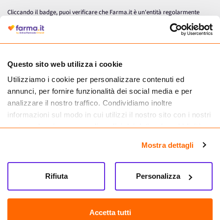
Cliccando il badge, puoi verificare che Farma.it è un'entità regolarmente
autorizzata dal Ministero della Salute a effettuare la vendita online di
medicinali.
Questo sito web utilizza i cookie
Utilizziamo i cookie per personalizzare contenuti ed
annunci, per fornire funzionalità dei social media e per
analizzare il nostro traffico. Condividiamo inoltre
informazioni sul modo in cui utilizzi il nostro sito con i nostri
partner che si occupano di analisi dei dati web, pubblicità e
social media, i quali potrebbero combinarle con altre
Mostra dettagli
informazioni che hai fornito loro o che hanno raccolto dal
tuo utilizzo dei loro servizi.
Seguici su
Rifiuta
Personalizza
Farma.it S.a.s. P. IVA 07417261216 REA: NA-884088
CREDITS
Accetta tutti
Sede legale Via delle Repubbliche Marinare 128, 80147 Napoli