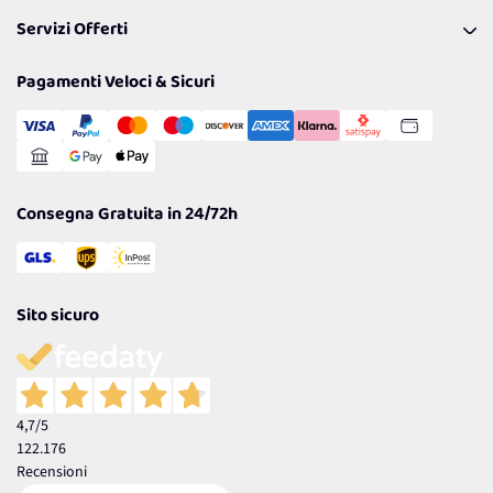
Pagamenti & Condizioni
FAQ
I nostri consigli
Servizi Offerti
Spedizioni
Resi
Politiche per la parità di genere
Privacy Policy
Tantissimi Sconti
Pagamenti Veloci & Sicuri
Cookie Policy
Transazione Sicura
Comunicazioni
Gestisci Cookie
Reso Facile e Veloce
Garanzia
Consegna Gratuita in 24/72h
Sito sicuro
4,7
/5
122.176
Recensioni