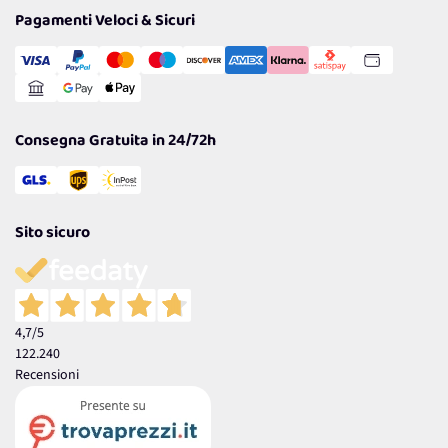
Tantissimi Sconti
Pagamenti Veloci & Sicuri
Cookie Policy
Transazione Sicura
Comunicazioni
Gestisci Cookie
Reso Facile e Veloce
Garanzia
Consegna Gratuita in 24/72h
Sito sicuro
4,7
/5
122.240
Recensioni