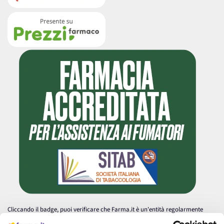
Cliccando il badge, puoi verificare che Farma.it è un'entità regolarmente
autorizzata dal Ministero della Salute a effettuare la vendita online di