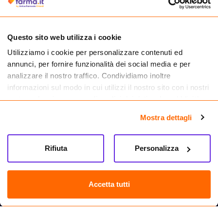
medicinali.
Questo sito web utilizza i cookie
Utilizziamo i cookie per personalizzare contenuti ed
annunci, per fornire funzionalità dei social media e per
analizzare il nostro traffico. Condividiamo inoltre
informazioni sul modo in cui utilizzi il nostro sito con i nostri
partner che si occupano di analisi dei dati web, pubblicità e
social media, i quali potrebbero combinarle con altre
Mostra dettagli
informazioni che hai fornito loro o che hanno raccolto dal
tuo utilizzo dei loro servizi.
Seguici su
Rifiuta
Personalizza
Farma.it S.a.s. P. IVA 07417261216 REA: NA-884088
CREDITS
Accetta tutti
Sede legale Via delle Repubbliche Marinare 128, 80147 Napoli
Vendita online di medicinali senza obbligo di prescrizione effettuata tramite
esercizio autorizzato dal Ministero della Salute – Codice identificativo n. 016715