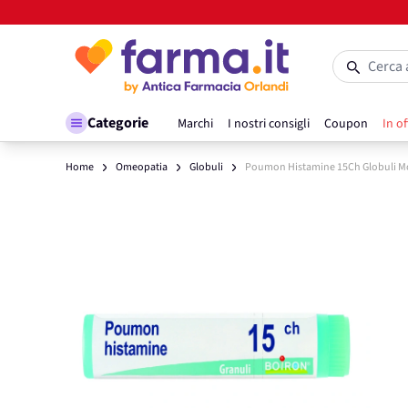
Salta al contenuto
Cerca 
Categorie
Marchi
I nostri consigli
Coupon
In of
Home
Omeopatia
Globuli
Poumon Histamine 15Ch Globuli 
Main image
Click to view image in fullscreen