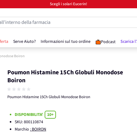
Scegli i solari Eucerin!
all’interno della farmacia
ferta
Serve Aiuto?
Informazioni sul tuo ordine
Scarica l
Podcast
Monodose Boiron
Poumon Histamine 15Ch Globuli Monodose
Boiron
Poumon Histamine 15Ch Globuli Monodose Boiron
DISPONIBILITA'
10+
SKU:
800110874
Marchio
: BOIRON