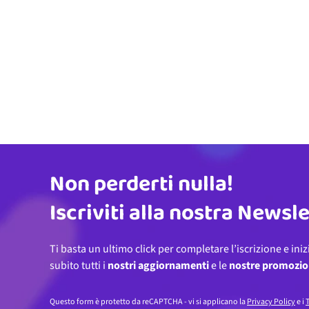
Non perderti nulla!
Indirizzo email
Iscriviti alla nostra Newsl
Ti basta un ultimo click per completare l’iscrizione e iniz
subito tutti i
nostri aggiornamenti
e le
nostre promozio
Questo form è protetto da reCAPTCHA - vi si applicano la
Privacy Policy
e i
T