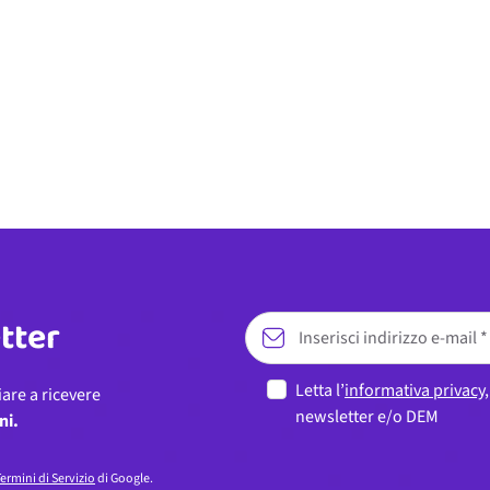
etter
Letta l’
informativa privacy
iare a ricevere
newsletter e/o DEM
ni.
ermini di Servizio
di Google.