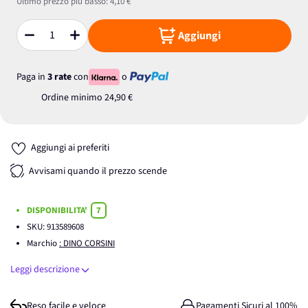
Ultimo prezzo più basso:
4,10 €
Aggiungi
Quantità
Paga in
3 rate
con
o
Ordine minimo
24,90 €
Aggiungi ai preferiti
Avvisami quando il prezzo scende
DISPONIBILITA'
7
SKU:
913589608
Marchio
: DINO CORSINI
Leggi descrizione
Reso facile e veloce
Pagamenti Sicuri al 100%