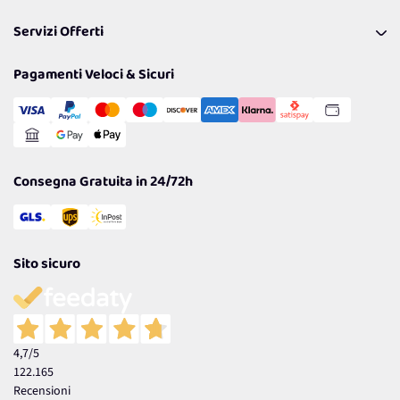
Pagamenti & Condizioni
FAQ
I nostri consigli
Servizi Offerti
Spedizioni
Resi
Politiche per la parità di genere
Privacy Policy
Tantissimi Sconti
Pagamenti Veloci & Sicuri
Cookie Policy
Transazione Sicura
Comunicazioni
Gestisci Cookie
Reso Facile e Veloce
Garanzia
Consegna Gratuita in 24/72h
Sito sicuro
4,7
/5
122.165
Recensioni