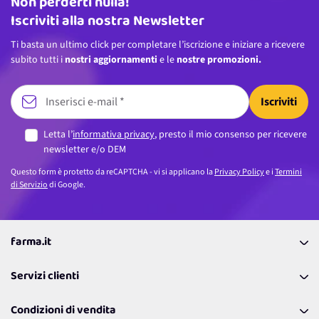
Non perderti nulla!
Indirizzo email
Iscriviti alla nostra Newsletter
Ti basta un ultimo click per completare l’iscrizione e iniziare a ricevere
subito tutti i
nostri aggiornamenti
e le
nostre promozioni.
Iscriviti
Letta l’
informativa privacy
, presto il mio consenso per ricevere
newsletter e/o DEM
Questo form è protetto da reCAPTCHA - vi si applicano la
Privacy Policy
e i
Termini
di Servizio
di Google.
farma.it
La nostra Azienda
Servizi clienti
Coupon
Contattaci
Programma Fedeltà Farma Lovers
Condizioni di vendita
Richiamami
Lavora con noi