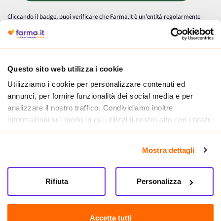
Cliccando il badge, puoi verificare che Farma.it è un'entità regolarmente
autorizzata dal Ministero della Salute a effettuare la vendita online di
medicinali.
Questo sito web utilizza i cookie
Utilizziamo i cookie per personalizzare contenuti ed
annunci, per fornire funzionalità dei social media e per
analizzare il nostro traffico. Condividiamo inoltre
informazioni sul modo in cui utilizzi il nostro sito con i nostri
partner che si occupano di analisi dei dati web, pubblicità e
social media, i quali potrebbero combinarle con altre
Mostra dettagli
informazioni che hai fornito loro o che hanno raccolto dal
tuo utilizzo dei loro servizi.
Seguici su
Rifiuta
Personalizza
Farma.it S.a.s. P. IVA 07417261216 REA: NA-884088
CREDITS
Accetta tutti
Sede legale Via delle Repubbliche Marinare 128, 80147 Napoli