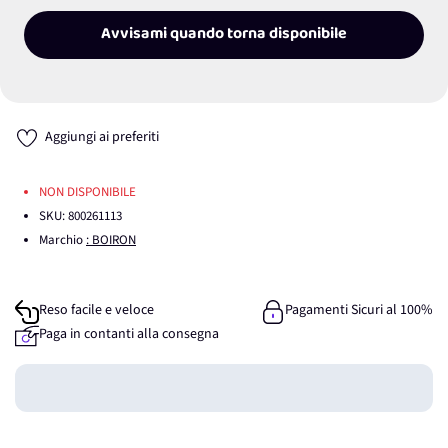
Avvisami quando torna disponibile
Aggiungi ai preferiti
NON DISPONIBILE
SKU:
800261113
Marchio
: BOIRON
Reso facile e veloce
Pagamenti Sicuri al 100%
Paga in contanti alla consegna
Guadagna
0
punti