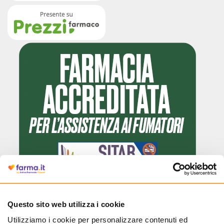
Cliccando il badge, puoi verificare che Farma.it è un'entità regolarmente
Questo sito web utilizza i cookie
autorizzata dal Ministero della Salute a effettuare la vendita online di
Utilizziamo i cookie per personalizzare contenuti ed
medicinali.