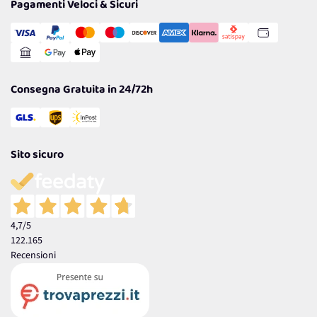
Pagamenti Veloci & Sicuri
Cookie Policy
Transazione Sicura
Comunicazioni
Gestisci Cookie
Reso Facile e Veloce
Garanzia
Consegna Gratuita in 24/72h
Sito sicuro
4,7
/5
122.165
Recensioni