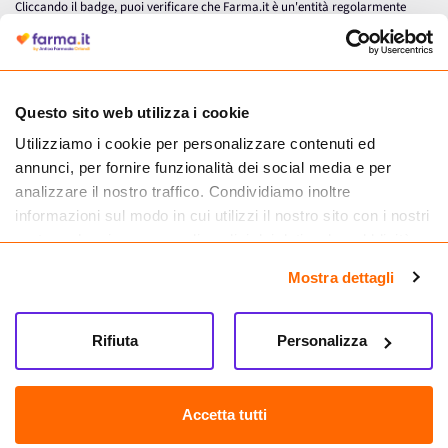
Cliccando il badge, puoi verificare che Farma.it è un'entità regolarmente
autorizzata dal Ministero della Salute a effettuare la vendita online di
medicinali.
Questo sito web utilizza i cookie
Utilizziamo i cookie per personalizzare contenuti ed
annunci, per fornire funzionalità dei social media e per
analizzare il nostro traffico. Condividiamo inoltre
informazioni sul modo in cui utilizzi il nostro sito con i nostri
partner che si occupano di analisi dei dati web, pubblicità e
social media, i quali potrebbero combinarle con altre
Mostra dettagli
informazioni che hai fornito loro o che hanno raccolto dal
tuo utilizzo dei loro servizi.
Seguici su
Rifiuta
Personalizza
Farma.it S.a.s. P. IVA 07417261216 REA: NA-884088
CREDITS
Accetta tutti
Sede legale Via delle Repubbliche Marinare 128, 80147 Napoli
Vendita online di medicinali senza obbligo di prescrizione effettuata tramite