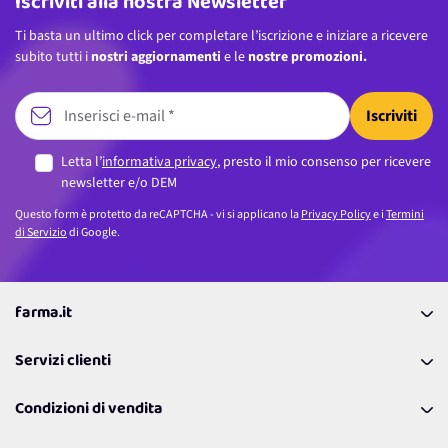
Iscriviti alla nostra Newsletter
Ti basta un ultimo click per completare l’iscrizione e iniziare a ricevere
subito tutti i
nostri aggiornamenti
e le
nostre promozioni.
Iscriviti
Letta l’
informativa privacy
, presto il mio consenso per ricevere
newsletter e/o DEM
Questo form è protetto da reCAPTCHA - vi si applicano la
Privacy Policy
e i
Termini
di Servizio
di Google.
farma.it
La nostra Azienda
Servizi clienti
Coupon
Contattaci
Programma Fedeltà Farma Lovers
Condizioni di vendita
Richiamami
Lavora con noi
Pagamenti & Condizioni
FAQ
I nostri consigli