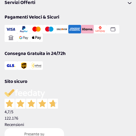
Servizi Offerti
Spedizioni
Resi
Politiche per la parità di genere
Privacy Policy
Tantissimi Sconti
Pagamenti Veloci & Sicuri
Cookie Policy
Transazione Sicura
Comunicazioni
Gestisci Cookie
Reso Facile e Veloce
Garanzia
Consegna Gratuita in 24/72h
Sito sicuro
4,7
/5
122.176
Recensioni