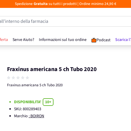
Spedizione
Gratuita
su tutti i prodotti
| Ordine minimo 24,90 €
all’interno della farmacia
ferta
Serve Aiuto?
Informazioni sul tuo ordine
Scarica l
Podcast
Fraxinus americana 5 ch Tubo 2020
Fraxinus americana 5 ch Tubo 2020
DISPONIBILITA'
10+
SKU:
800289403
Marchio
: BOIRON