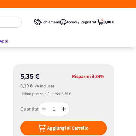
0
0,00 €
Richiamami
Accedi / Registrati
'App!
5,35 €
Risparmi il
34%
8,10 €
(IVA inclusa)
Ultimo prezzo più basso:
5,35 €
Quantità
Aggiungi al Carrello