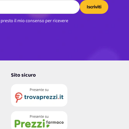
Iscriviti
, presto il mio consenso per ricevere
Sito sicuro