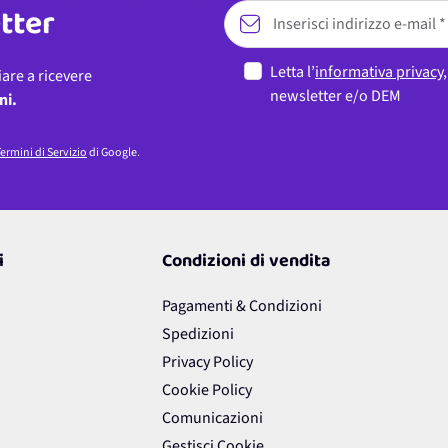
etter
Letta l’
informativa privacy
iare a ricevere
newsletter e/o DEM
ni.
ermini di Servizio
di Google.
i
Condizioni di vendita
Pagamenti & Condizioni
Spedizioni
Privacy Policy
Cookie Policy
Comunicazioni
Gestisci Cookie