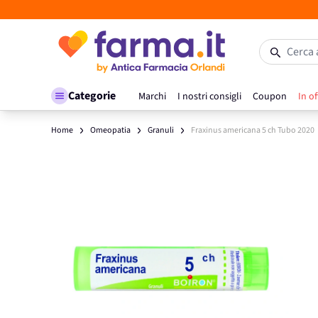
Salta al contenuto
Cerca 
Categorie
Marchi
I nostri consigli
Coupon
In of
Home
Omeopatia
Granuli
Fraxinus americana 5 ch Tubo 2020
Main image
Click to view image in fullscreen