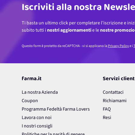
Iscriviti alla nostra Newsl
Ti basta un ultimo click per completare l’iscrizione e iniz
subito tutti i
nostri aggiornamenti
e le
nostre promozio
Questo form è protetto da reCAPTCHA - vi si applicano la
Privacy Policy
e i
T
farma.it
Servizi client
La nostra Azienda
Contattaci
Coupon
Richiamami
Programma Fedeltà Farma Lovers
FAQ
Lavora con noi
Resi
I nostri consigli
Politiche per la parità di genere