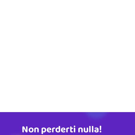
Non perderti nulla!
Indirizzo email