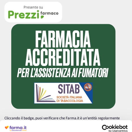
Cliccando il badge, puoi verificare che Farma.it è un'entità regolarmente
autorizzata dal Ministero della Salute a effettuare la vendita online di
medicinali.