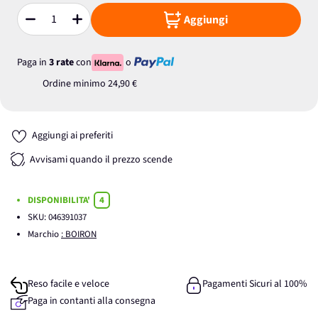
Aggiungi
Quantità
Paga in
3 rate
con
o
Ordine minimo
24,90 €
Aggiungi ai preferiti
Avvisami quando il prezzo scende
DISPONIBILITA'
4
SKU:
046391037
Marchio
: BOIRON
Reso facile e veloce
Pagamenti Sicuri al 100%
Paga in contanti alla consegna