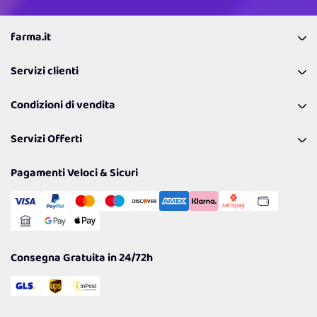
farma.it
La nostra Azienda
Servizi clienti
Coupon
Contattaci
Programma Fedeltà Farma Lovers
Condizioni di vendita
Richiamami
Lavora con noi
Pagamenti & Condizioni
FAQ
I nostri consigli
Servizi Offerti
Spedizioni
Resi
Politiche per la parità di genere
Privacy Policy
Tantissimi Sconti
Pagamenti Veloci & Sicuri
Cookie Policy
Transazione Sicura
Comunicazioni
Gestisci Cookie
Reso Facile e Veloce
Garanzia
Consegna Gratuita in 24/72h