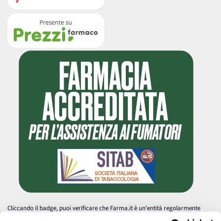
Cliccando il badge, puoi verificare che Farma.it è un'entità regolarmente
autorizzata dal Ministero della Salute a effettuare la vendita online di