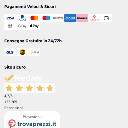
Tantissimi Sconti
Pagamenti Veloci & Sicuri
Cookie Policy
Transazione Sicura
Comunicazioni
Gestisci Cookie
Reso Facile e Veloce
Garanzia
Consegna Gratuita in 24/72h
Sito sicuro
4,7
/5
122.265
Recensioni