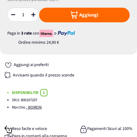
Aggiungi
Quantità
Paga in
3 rate
con
o
Ordine minimo
24,90 €
Aggiungi ai preferiti
Avvisami quando il prezzo scende
DISPONIBILITA'
1
SKU:
800107207
Marchio
: BOIRON
Reso facile e veloce
Pagamenti Sicuri al 100%
Paga in contanti alla consegna