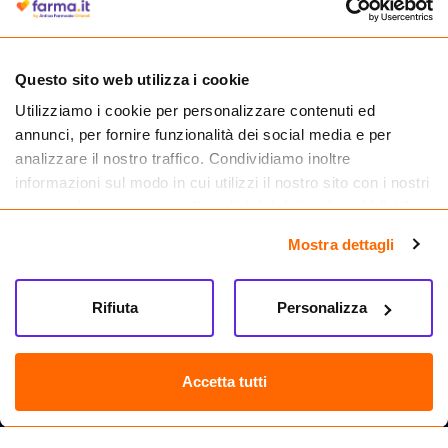
medicinali.
Questo sito web utilizza i cookie
Utilizziamo i cookie per personalizzare contenuti ed
annunci, per fornire funzionalità dei social media e per
analizzare il nostro traffico. Condividiamo inoltre
informazioni sul modo in cui utilizzi il nostro sito con i nostri
partner che si occupano di analisi dei dati web, pubblicità e
social media, i quali potrebbero combinarle con altre
Mostra dettagli
informazioni che hai fornito loro o che hanno raccolto dal
tuo utilizzo dei loro servizi.
Seguici su
Rifiuta
Personalizza
Farma.it S.a.s. P. IVA 07417261216 REA: NA-884088
CREDITS
Accetta tutti
Sede legale Via delle Repubbliche Marinare 128, 80147 Napoli
Vendita online di medicinali senza obbligo di prescrizione effettuata tramite
esercizio autorizzato dal Ministero della Salute – Codice identificativo n. 016715