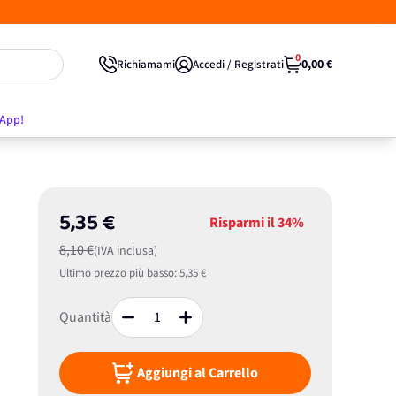
0
0,00 €
Richiamami
Accedi / Registrati
'App!
5,35 €
Risparmi il
34%
8,10 €
(IVA inclusa)
Ultimo prezzo più basso:
5,35 €
Quantità
Aggiungi al Carrello