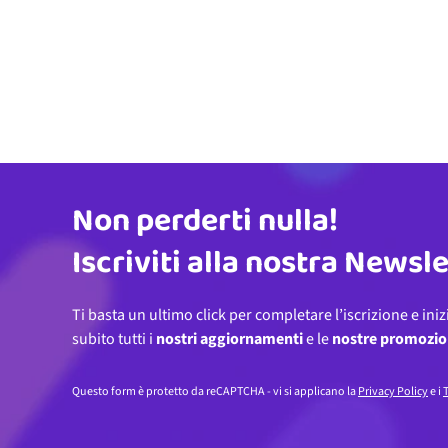
Non perderti nulla!
Indirizzo email
Iscriviti alla nostra Newsl
Ti basta un ultimo click per completare l’iscrizione e iniz
subito tutti i
nostri aggiornamenti
e le
nostre promozio
Questo form è protetto da reCAPTCHA - vi si applicano la
Privacy Policy
e i
T