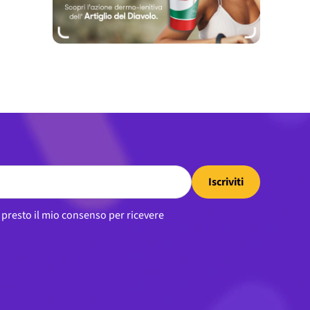
Iscriviti
, presto il mio consenso per ricevere