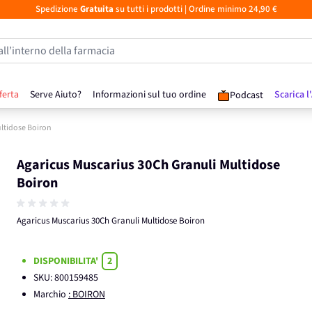
Spedizione
Gratuita
su tutti i prodotti
| Ordine minimo 24,90 €
all’interno della farmacia
ferta
Serve Aiuto?
Informazioni sul tuo ordine
Scarica l
Podcast
ultidose Boiron
Agaricus Muscarius 30Ch Granuli Multidose
Boiron
Agaricus Muscarius 30Ch Granuli Multidose Boiron
DISPONIBILITA'
2
SKU:
800159485
Marchio
: BOIRON