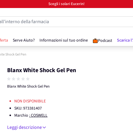
Scegli i solari Eucerin!
all’interno della farmacia
ferta
Serve Aiuto?
Informazioni sul tuo ordine
Scarica l
Podcast
ite Shock Gel Pen
Blanx White Shock Gel Pen
Blanx White Shock Gel Pen
NON DISPONIBILE
SKU:
973381407
Marchio
: COSWELL
Leggi descrizione