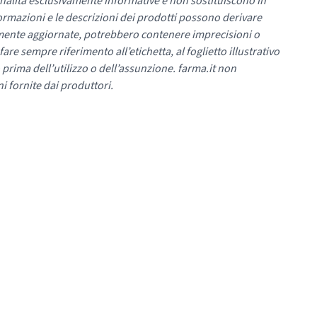
nalità esclusivamente informative e non sostituiscono in
ormazioni e le descrizioni dei prodotti possono derivare
mente aggiornate, potrebbero contenere imprecisioni o
re sempre riferimento all’etichetta, al foglietto illustrativo
 prima dell’utilizzo o dell’assunzione. farma.it non
i fornite dai produttori.