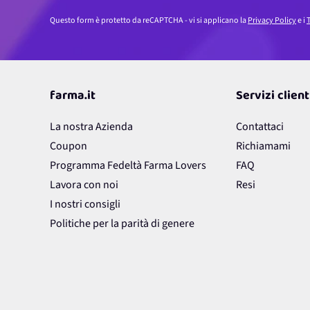
Questo form è protetto da reCAPTCHA - vi si applicano la
Privacy Policy
e i
T
farma.it
Servizi client
La nostra Azienda
Contattaci
Coupon
Richiamami
Programma Fedeltà Farma Lovers
FAQ
Lavora con noi
Resi
I nostri consigli
Politiche per la parità di genere