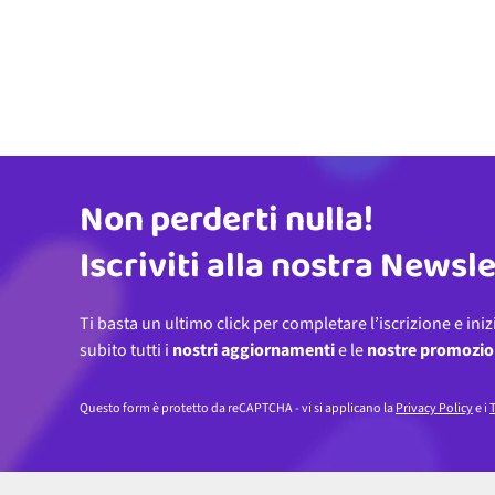
Non perderti nulla!
Indirizzo email
Iscriviti alla nostra Newsl
Ti basta un ultimo click per completare l’iscrizione e iniz
subito tutti i
nostri aggiornamenti
e le
nostre promozio
Questo form è protetto da reCAPTCHA - vi si applicano la
Privacy Policy
e i
T