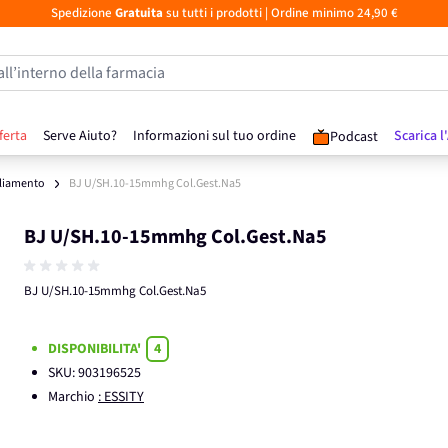
Spedizione
Gratuita
su tutti i prodotti
| Ordine minimo 24,90 €
all’interno della farmacia
ferta
Serve Aiuto?
Informazioni sul tuo ordine
Scarica l
Podcast
liamento
BJ U/SH.10-15mmhg Col.Gest.Na5
BJ U/SH.10-15mmhg Col.Gest.Na5
BJ U/SH.10-15mmhg Col.Gest.Na5
DISPONIBILITA'
4
SKU:
903196525
Marchio
: ESSITY