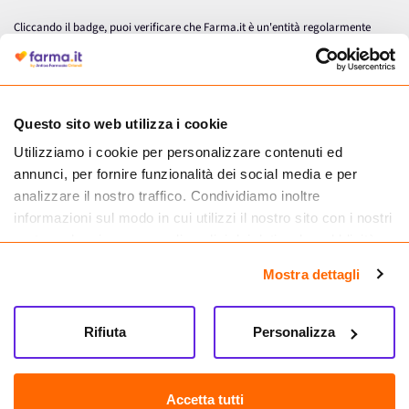
Cliccando il badge, puoi verificare che Farma.it è un'entità regolarmente
autorizzata dal Ministero della Salute a effettuare la vendita online di
medicinali.
Questo sito web utilizza i cookie
Utilizziamo i cookie per personalizzare contenuti ed
annunci, per fornire funzionalità dei social media e per
analizzare il nostro traffico. Condividiamo inoltre
informazioni sul modo in cui utilizzi il nostro sito con i nostri
partner che si occupano di analisi dei dati web, pubblicità e
social media, i quali potrebbero combinarle con altre
Mostra dettagli
informazioni che hai fornito loro o che hanno raccolto dal
tuo utilizzo dei loro servizi.
Seguici su
Rifiuta
Personalizza
Farma.it S.a.s. P. IVA 07417261216 REA: NA-884088
CREDITS
Accetta tutti
Sede legale Via delle Repubbliche Marinare 128, 80147 Napoli