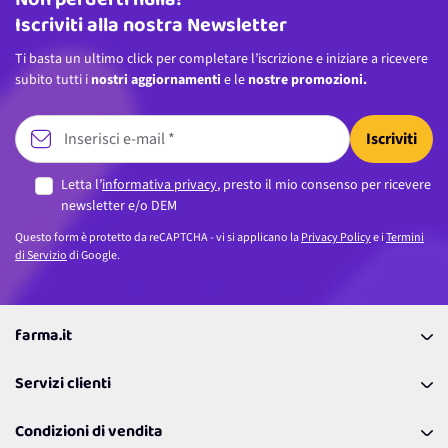
Non perderti nulla!
Iscriviti alla nostra Newsletter
Ti basta un ultimo click per completare l’iscrizione e iniziare a ricevere
subito tutti i
nostri aggiornamenti
e le
nostre promozioni.
Iscriviti
Letta l’
informativa privacy
, presto il mio consenso per ricevere
newsletter e/o DEM
Questo form è protetto da reCAPTCHA - vi si applicano la
Privacy Policy
e i
Termini
di Servizio
di Google.
farma.it
La nostra Azienda
Servizi clienti
Coupon
Contattaci
Programma Fedeltà Farma Lovers
Condizioni di vendita
Richiamami
Lavora con noi