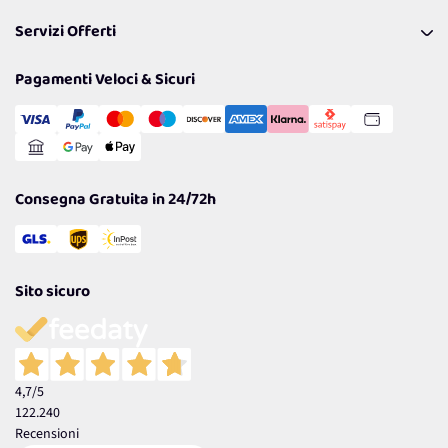
Pagamenti & Condizioni
FAQ
I nostri consigli
Servizi Offerti
Spedizioni
Resi
Politiche per la parità di genere
Privacy Policy
Tantissimi Sconti
Pagamenti Veloci & Sicuri
Cookie Policy
Transazione Sicura
Comunicazioni
Gestisci Cookie
Reso Facile e Veloce
Garanzia
Consegna Gratuita in 24/72h
Sito sicuro
4,7
/5
122.240
Recensioni