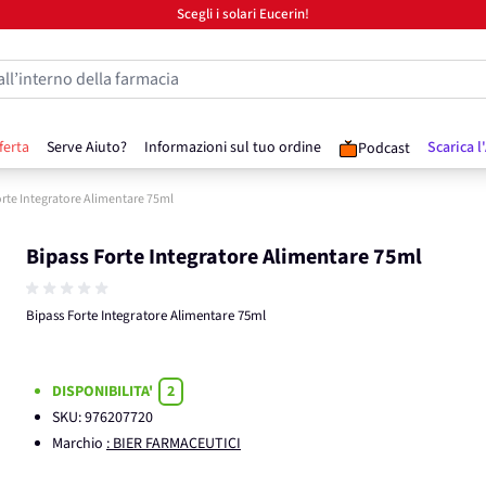
Scegli i solari Eucerin!
all’interno della farmacia
ferta
Serve Aiuto?
Informazioni sul tuo ordine
Scarica l
Podcast
orte Integratore Alimentare 75ml
Bipass Forte Integratore Alimentare 75ml
Bipass Forte Integratore Alimentare 75ml
DISPONIBILITA'
2
SKU:
976207720
Marchio
: BIER FARMACEUTICI