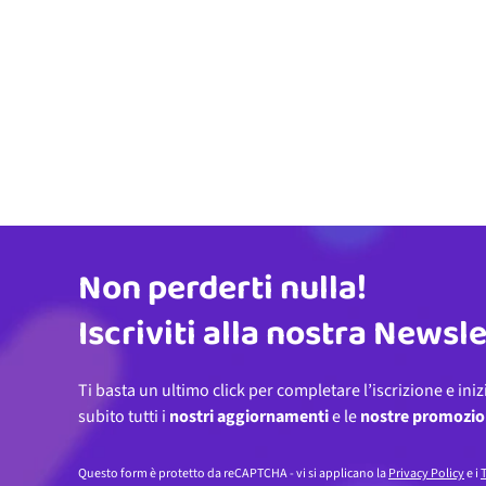
Non perderti nulla!
Indirizzo email
Iscriviti alla nostra Newsl
Ti basta un ultimo click per completare l’iscrizione e iniz
subito tutti i
nostri aggiornamenti
e le
nostre promozio
Questo form è protetto da reCAPTCHA - vi si applicano la
Privacy Policy
e i
T