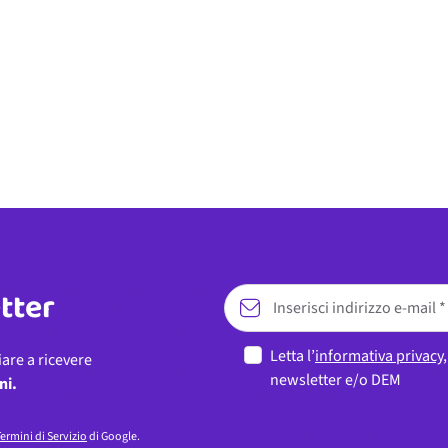
etter
Letta l’
informativa privacy
iare a ricevere
newsletter e/o DEM
ni.
ermini di Servizio
di Google.