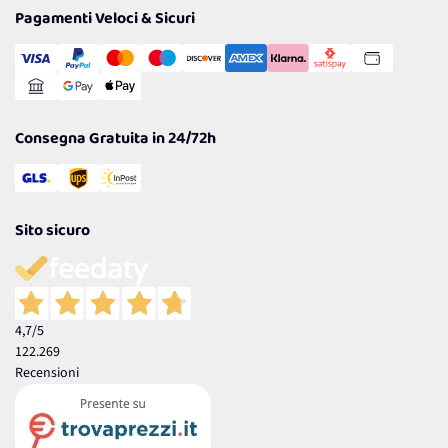
Tantissimi Sconti
Pagamenti Veloci & Sicuri
Cookie Policy
Transazione Sicura
Comunicazioni
Gestisci Cookie
Reso Facile e Veloce
Garanzia
Consegna Gratuita in 24/72h
Sito sicuro
4,7
/5
122.269
Recensioni