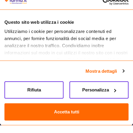
medicinali.
Questo sito web utilizza i cookie
Utilizziamo i cookie per personalizzare contenuti ed
annunci, per fornire funzionalità dei social media e per
analizzare il nostro traffico. Condividiamo inoltre
informazioni sul modo in cui utilizzi il nostro sito con i nostri
partner che si occupano di analisi dei dati web, pubblicità e
social media, i quali potrebbero combinarle con altre
Mostra dettagli
informazioni che hai fornito loro o che hanno raccolto dal
tuo utilizzo dei loro servizi.
Seguici su
Rifiuta
Personalizza
Farma.it S.a.s. P. IVA 07417261216 REA: NA-884088
CREDITS
Accetta tutti
Sede legale Via delle Repubbliche Marinare 128, 80147 Napoli
Vendita online di medicinali senza obbligo di prescrizione effettuata tramite
esercizio autorizzato dal Ministero della Salute – Codice identificativo n. 016715