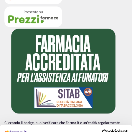
Cliccando il badge, puoi verificare che Farma.it è un'entità regolarmente
autorizzata dal Ministero della Salute a effettuare la vendita online di