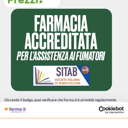
Cliccando il badge, puoi verificare che Farma.it è un'entità regolarmente
autorizzata dal Ministero della Salute a effettuare la vendita online di
medicinali.