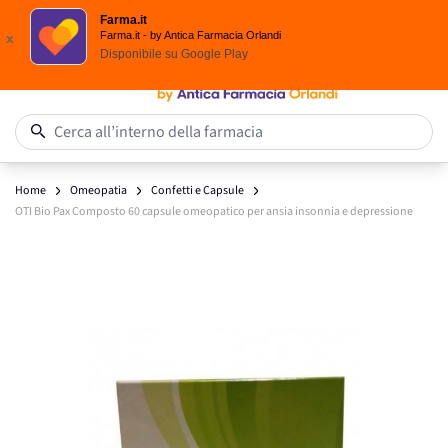
Spedizione
Gratuita
| Ordine minimo 24,90 €
Farma.it
Salta al contenuto
Farma.it - by Antica Farmacia Orlandi
x
Disponibile su
Google Play
0
Cerca all’interno della farmacia
Home
Omeopatia
Confetti e Capsule
OTI Bio Pax Composto 60 capsule omeopatico per ansia insonnia e depressione
Main image
Click to view image in fullscreen