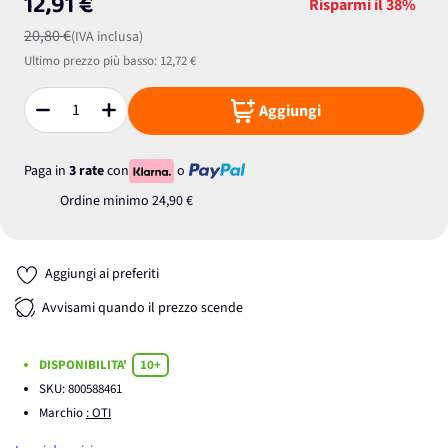
12,91 €
Risparmi il
38%
20,80 €
(IVA inclusa)
Ultimo prezzo più basso:
12,72 €
Aggiungi
Quantità
Paga in
3 rate
con
o
Ordine minimo
24,90 €
Aggiungi ai preferiti
Avvisami quando il prezzo scende
DISPONIBILITA'
10+
SKU:
800588461
Marchio
: OTI