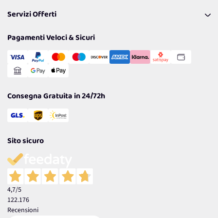
Pagamenti & Condizioni
FAQ
I nostri consigli
Servizi Offerti
Spedizioni
Resi
Politiche per la parità di genere
Privacy Policy
Tantissimi Sconti
Pagamenti Veloci & Sicuri
Cookie Policy
Transazione Sicura
Comunicazioni
Gestisci Cookie
Reso Facile e Veloce
Garanzia
Consegna Gratuita in 24/72h
Sito sicuro
4,7
/5
122.176
Recensioni