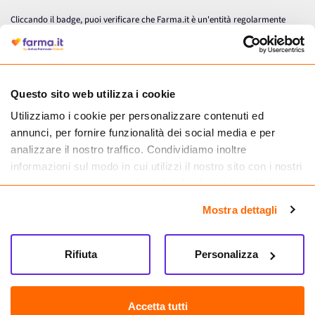
Cliccando il badge, puoi verificare che Farma.it è un'entità regolarmente
autorizzata dal Ministero della Salute a effettuare la vendita online di
medicinali.
Questo sito web utilizza i cookie
Utilizziamo i cookie per personalizzare contenuti ed
annunci, per fornire funzionalità dei social media e per
analizzare il nostro traffico. Condividiamo inoltre
informazioni sul modo in cui utilizzi il nostro sito con i nostri
partner che si occupano di analisi dei dati web, pubblicità e
social media, i quali potrebbero combinarle con altre
Mostra dettagli
informazioni che hai fornito loro o che hanno raccolto dal
tuo utilizzo dei loro servizi.
Seguici su
Rifiuta
Personalizza
Farma.it S.a.s. P. IVA 07417261216 REA: NA-884088
CREDITS
Accetta tutti
Sede legale Via delle Repubbliche Marinare 128, 80147 Napoli