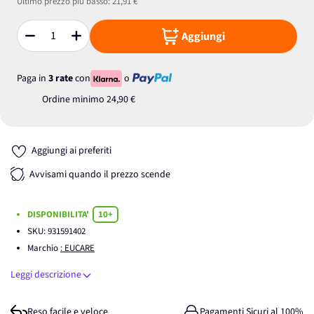
Ultimo prezzo più basso:
21,91 €
Aggiungi
Quantità
Paga in
3 rate
con
o
Ordine minimo
24,90 €
Aggiungi ai preferiti
Avvisami quando il prezzo scende
DISPONIBILITA'
10+
SKU:
931591402
Marchio
: EUCARE
Leggi descrizione
Reso facile e veloce
Pagamenti Sicuri al 100%