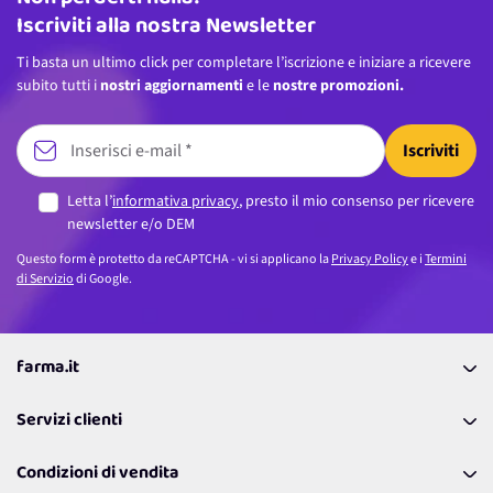
Iscriviti alla nostra Newsletter
Ti basta un ultimo click per completare l’iscrizione e iniziare a ricevere
subito tutti i
nostri aggiornamenti
e le
nostre promozioni.
Iscriviti
Letta l’
informativa privacy
, presto il mio consenso per ricevere
newsletter e/o DEM
Questo form è protetto da reCAPTCHA - vi si applicano la
Privacy Policy
e i
Termini
di Servizio
di Google.
farma.it
La nostra Azienda
Servizi clienti
Coupon
Contattaci
Programma Fedeltà Farma Lovers
Condizioni di vendita
Richiamami
Lavora con noi