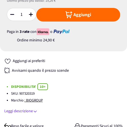
Ultimo prezzo più basso:
19,26 €
Aggiungi
Quantità
Paga in
3 rate
con
o
Ordine minimo
24,90 €
Aggiungi ai preferiti
Avvisami quando il prezzo scende
DISPONIBILITA'
10+
SKU:
907320319
Marchio
: BIOGROUP
Leggi descrizione
Reso facile e veloce
Pagamenti Sicuri al 100%