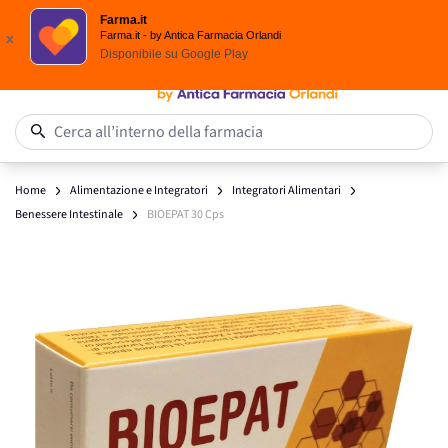
Scegli i solari Eucerin!
Farma.it
Salta al contenuto
Farma.it - by Antica Farmacia Orlandi
x
Disponibile su
Google Play
0
Cerca all’interno della farmacia
Home
Alimentazione e Integratori
Integratori Alimentari
Benessere Intestinale
BIOEPAT 30 Cps
Main image
Click to view image in fullscreen