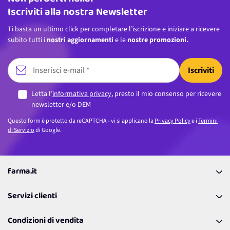
Iscriviti alla nostra Newsletter
Ti basta un ultimo click per completare l’iscrizione e iniziare a ricevere
subito tutti i
nostri aggiornamenti
e le
nostre promozioni.
Iscriviti
Letta l’
informativa privacy
, presto il mio consenso per ricevere
newsletter e/o DEM
Questo form è protetto da reCAPTCHA - vi si applicano la
Privacy Policy
e i
Termini
di Servizio
di Google.
farma.it
La nostra Azienda
Servizi clienti
Coupon
Contattaci
Programma Fedeltà Farma Lovers
Condizioni di vendita
Richiamami
Lavora con noi