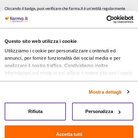
Cliccando il badge, puoi verificare che Farma.it è un'entità regolarmente
autorizzata dal Ministero della Salute a effettuare la vendita online di
medicinali.
Questo sito web utilizza i cookie
Utilizziamo i cookie per personalizzare contenuti ed
annunci, per fornire funzionalità dei social media e per
analizzare il nostro traffico. Condividiamo inoltre
informazioni sul modo in cui utilizzi il nostro sito con i nostri
partner che si occupano di analisi dei dati web, pubblicità e
social media, i quali potrebbero combinarle con altre
Mostra dettagli
informazioni che hai fornito loro o che hanno raccolto dal
tuo utilizzo dei loro servizi.
Seguici su
Rifiuta
Personalizza
Farma.it S.a.s. P. IVA 07417261216 REA: NA-884088
CREDITS
Accetta tutti
Sede legale Via delle Repubbliche Marinare 128, 80147 Napoli