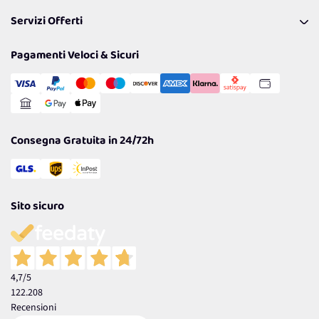
Pagamenti & Condizioni
FAQ
I nostri consigli
Servizi Offerti
Spedizioni
Resi
Politiche per la parità di genere
Privacy Policy
Tantissimi Sconti
Pagamenti Veloci & Sicuri
Cookie Policy
Transazione Sicura
Comunicazioni
Gestisci Cookie
Reso Facile e Veloce
Garanzia
Consegna Gratuita in 24/72h
Sito sicuro
4,7
/5
122.208
Recensioni