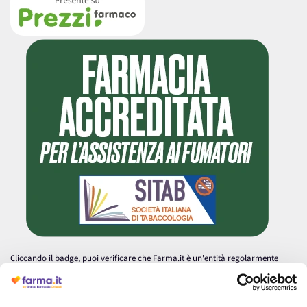
Cliccando il badge, puoi verificare che Farma.it è un'entità regolarmente
autorizzata dal Ministero della Salute a effettuare la vendita online di
medicinali.