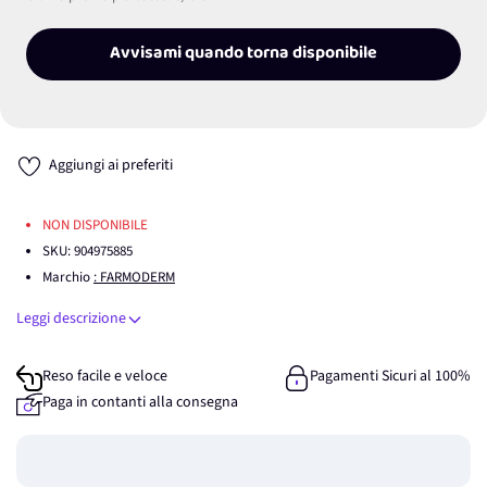
Avvisami quando torna disponibile
Aggiungi ai preferiti
NON DISPONIBILE
SKU:
904975885
Marchio
: FARMODERM
Leggi descrizione
Reso facile e veloce
Pagamenti Sicuri al 100%
Paga in contanti alla consegna
Guadagna
0
punti