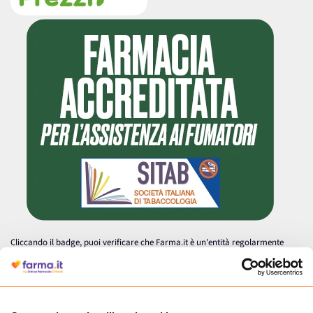
Cliccando il badge, puoi verificare che Farma.it è un'entità regolarmente
autorizzata dal Ministero della Salute a effettuare la vendita online di
medicinali.