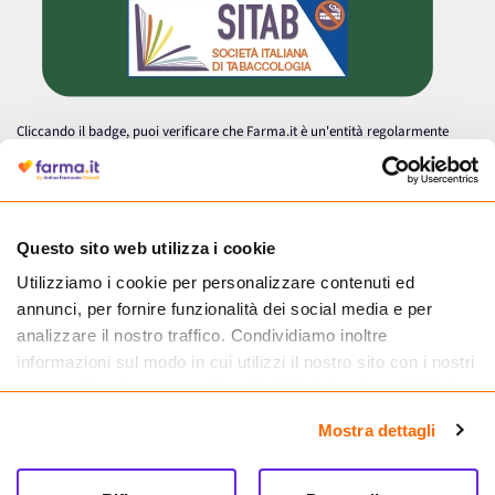
Cliccando il badge, puoi verificare che Farma.it è un'entità regolarmente
autorizzata dal Ministero della Salute a effettuare la vendita online di
medicinali.
Questo sito web utilizza i cookie
Utilizziamo i cookie per personalizzare contenuti ed
annunci, per fornire funzionalità dei social media e per
analizzare il nostro traffico. Condividiamo inoltre
informazioni sul modo in cui utilizzi il nostro sito con i nostri
partner che si occupano di analisi dei dati web, pubblicità e
social media, i quali potrebbero combinarle con altre
Mostra dettagli
informazioni che hai fornito loro o che hanno raccolto dal
tuo utilizzo dei loro servizi.
Seguici su