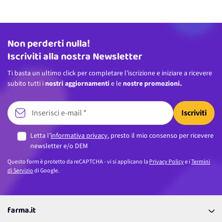
Non perderti nulla!
Indirizzo email
Iscriviti alla nostra Newsletter
Ti basta un ultimo click per completare l’iscrizione e iniziare a ricevere
subito tutti i
nostri aggiornamenti
e le
nostre promozioni.
Iscriviti
Letta l’
informativa privacy
, presto il mio consenso per ricevere
newsletter e/o DEM
Questo form è protetto da reCAPTCHA - vi si applicano la
Privacy Policy
e i
Termini
di Servizio
di Google.
farma.it