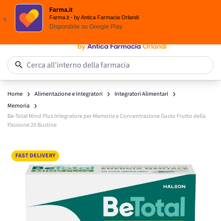
Spedizione
Gratuita
| Ordine minimo 24,90 €
Farma.it
Salta al contenuto
Farma.it - by Antica Farmacia Orlandi
x
Disponibile su
Google Play
0
Cerca all’interno della farmacia
Home
Alimentazione e Integratori
Integratori Alimentari
Memoria
Be-Total Mind Plus Integratore per Memoria e Concentrazione Gusto Frutto della
Passione 20 Bustine
Main image
Click to view image in fullscreen
FAST DELIVERY