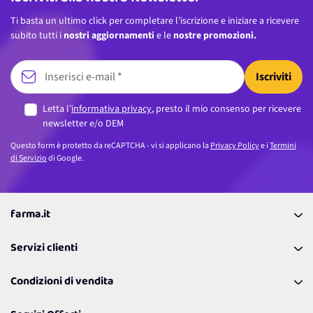
Ti basta un ultimo click per completare l’iscrizione e iniziare a ricevere
subito tutti i
nostri aggiornamenti
e le
nostre promozioni.
Iscriviti
Letta l’
informativa privacy
, presto il mio consenso per ricevere
newsletter e/o DEM
Questo form è protetto da reCAPTCHA - vi si applicano la
Privacy Policy
e i
Termini
di Servizio
di Google.
farma.it
La nostra Azienda
Servizi clienti
Coupon
Contattaci
Programma Fedeltà Farma Lovers
Condizioni di vendita
Richiamami
Lavora con noi
Pagamenti & Condizioni
FAQ
I nostri consigli