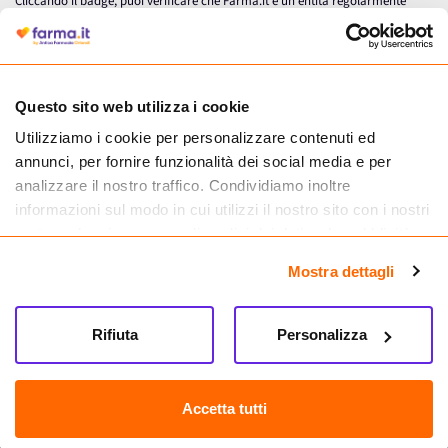
Cliccando il badge, puoi verificare che Farma.it è un'entità regolarmente
autorizzata dal Ministero della Salute a effettuare la vendita online di
medicinali.
Questo sito web utilizza i cookie
Utilizziamo i cookie per personalizzare contenuti ed
annunci, per fornire funzionalità dei social media e per
analizzare il nostro traffico. Condividiamo inoltre
informazioni sul modo in cui utilizzi il nostro sito con i nostri
partner che si occupano di analisi dei dati web, pubblicità e
social media, i quali potrebbero combinarle con altre
Mostra dettagli
informazioni che hai fornito loro o che hanno raccolto dal
tuo utilizzo dei loro servizi.
Seguici su
Rifiuta
Personalizza
Farma.it S.a.s. P. IVA 07417261216 REA: NA-884088
CREDITS
Accetta tutti
Sede legale Via delle Repubbliche Marinare 128, 80147 Napoli
Vendita online di medicinali senza obbligo di prescrizione effettuata tramite
esercizio autorizzato dal Ministero della Salute – Codice identificativo n. 016715