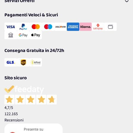
Servizi Offerti
Spedizioni
Resi
Politiche per la parità di genere
Privacy Policy
Tantissimi Sconti
Pagamenti Veloci & Sicuri
Cookie Policy
Transazione Sicura
Comunicazioni
Gestisci Cookie
Reso Facile e Veloce
Garanzia
Consegna Gratuita in 24/72h
Sito sicuro
4,7
/5
122.165
Recensioni