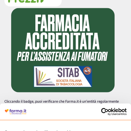
Cliccando il badge, puoi verificare che Farma.it è un'entità regolarmente
autorizzata dal Ministero della Salute a effettuare la vendita online di
medicinali.