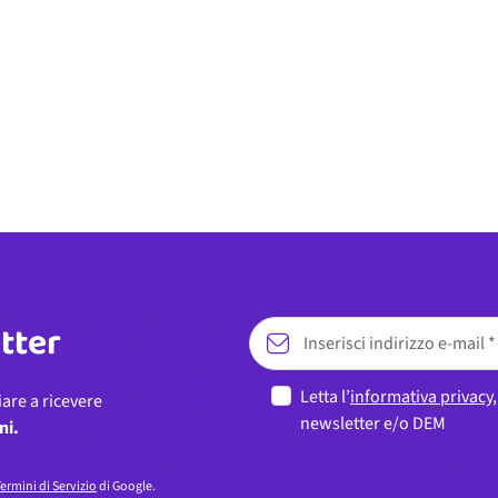
etter
Letta l’
informativa privacy
iare a ricevere
newsletter e/o DEM
ni.
ermini di Servizio
di Google.