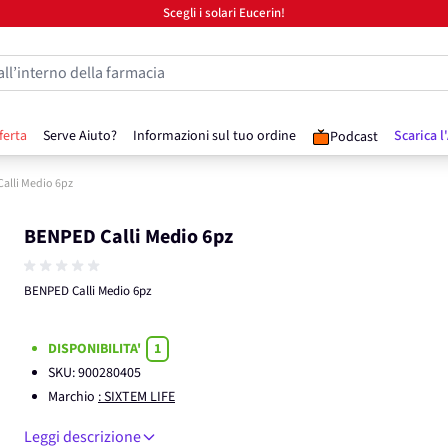
Scegli i solari Eucerin!
all’interno della farmacia
ferta
Serve Aiuto?
Informazioni sul tuo ordine
Scarica l
Podcast
alli Medio 6pz
BENPED Calli Medio 6pz
BENPED Calli Medio 6pz
DISPONIBILITA'
1
SKU:
900280405
Marchio
: SIXTEM LIFE
Leggi descrizione