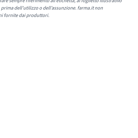
re sempre riferimento all’etichetta, al foglietto illustrativo
 prima dell’utilizzo o dell’assunzione. farma.it non
i fornite dai produttori.