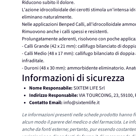
Riducono subito il dolore.
L'azione idrocolloidale dei cerotti stimola un'intensa idr
eliminano naturalmente.
Nelle applicazioni Benped Calli, all'idrocolloidale ammo
Rimuovono anche i calli spessi e resistenti.
Prolungatamente aderenti, risolvono con poche applicaz
- Calli Grande (42 x 21 mm): callifugo bilanciato di doppi
- Calli Medio (48 x 17 mm): callifugo bilanciato di doppia
infraditale.
- Duroni (48 x 30 mm): ammorbidente eliminatorio. Anatom
Informazioni di sicurezza
Nome Responsabile:
SIXTEM LIFE Srl
Indirizzo Responsabile:
VIA TOURCOING, 23, 59100,
Contatto Email:
info@sixtemlife.it
Le informazioni presenti nelle schede prodotto hanno fi
alcun modo il parere del medico o del farmacista. Le inf
anche da fonti esterne; pertanto, pur essendo costante