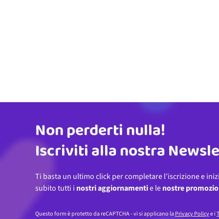
Non perderti nulla!
Indirizzo email
Iscriviti alla nostra Newsl
Ti basta un ultimo click per completare l’iscrizione e iniz
subito tutti i
nostri aggiornamenti
e le
nostre promozio
Questo form è protetto da reCAPTCHA - vi si applicano la
Privacy Policy
e i
T