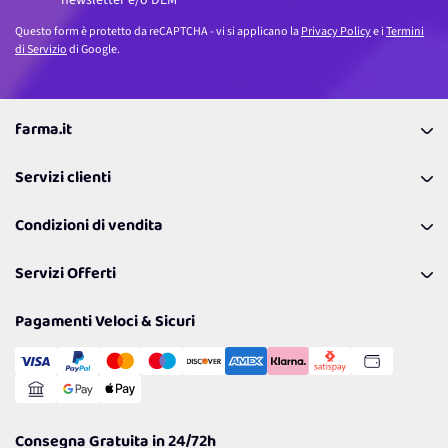
Questo form è protetto da reCAPTCHA - vi si applicano la
Privacy Policy
e i
Termini
di Servizio
di Google.
farma.it
La nostra Azienda
Servizi clienti
Coupon
Contattaci
Programma Fedeltà Farma Lovers
Condizioni di vendita
Richiamami
Lavora con noi
Pagamenti & Condizioni
FAQ
I nostri consigli
Servizi Offerti
Spedizioni
Resi
Politiche per la parità di genere
Privacy Policy
Tantissimi Sconti
Pagamenti Veloci & Sicuri
Cookie Policy
Transazione Sicura
Comunicazioni
Gestisci Cookie
Reso Facile e Veloce
Garanzia
Consegna Gratuita in 24/72h