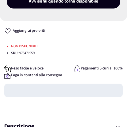
Avvisami quando torna disponibile
Aggiungi ai preferiti
NON DISPONIBILE
SKU:
978471959
Reso facile e veloce
Pagamenti Sicuri al 100%
Paga in contanti alla consegna
Guadagna
0
punti
Descrizione