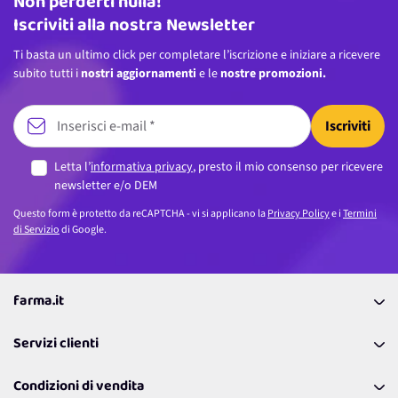
Non perderti nulla!
Indirizzo email
Iscriviti alla nostra Newsletter
Ti basta un ultimo click per completare l’iscrizione e iniziare a ricevere
subito tutti i
nostri aggiornamenti
e le
nostre promozioni.
Iscriviti
Letta l’
informativa privacy
, presto il mio consenso per ricevere
newsletter e/o DEM
Questo form è protetto da reCAPTCHA - vi si applicano la
Privacy Policy
e i
Termini
di Servizio
di Google.
farma.it
La nostra Azienda
Servizi clienti
Coupon
Contattaci
Programma Fedeltà Farma Lovers
Condizioni di vendita
Richiamami
Lavora con noi