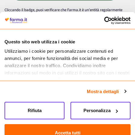
Cliccando il badge, puoi verificare che Farma.it è un'entità regolarmente
autorizzata dal Ministero della Salute a effettuare la vendita online di
medicinali.
Questo sito web utilizza i cookie
Utilizziamo i cookie per personalizzare contenuti ed
annunci, per fornire funzionalità dei social media e per
analizzare il nostro traffico. Condividiamo inoltre
informazioni sul modo in cui utilizzi il nostro sito con i nostri
partner che si occupano di analisi dei dati web, pubblicità e
social media, i quali potrebbero combinarle con altre
Mostra dettagli
informazioni che hai fornito loro o che hanno raccolto dal
tuo utilizzo dei loro servizi.
Seguici su
Rifiuta
Personalizza
Farma.it S.a.s. P. IVA 07417261216 REA: NA-884088
CREDITS
Accetta tutti
Sede legale Via delle Repubbliche Marinare 128, 80147 Napoli