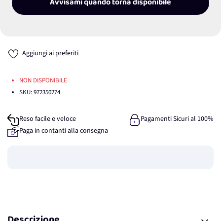
Avvisami quando torna disponibile
Aggiungi ai preferiti
NON DISPONIBILE
SKU:
972350274
Reso facile e veloce
Pagamenti Sicuri al 100%
Paga in contanti alla consegna
Guadagna
0
punti
Descrizione