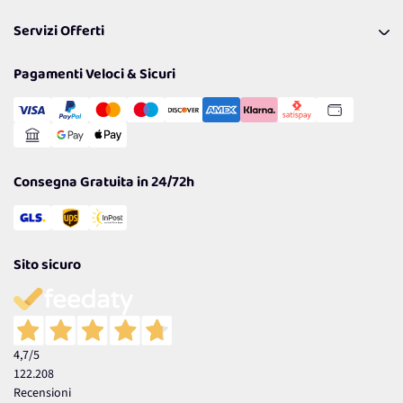
Pagamenti & Condizioni
FAQ
I nostri consigli
Servizi Offerti
Spedizioni
Resi
Politiche per la parità di genere
Privacy Policy
Tantissimi Sconti
Pagamenti Veloci & Sicuri
Cookie Policy
Transazione Sicura
Comunicazioni
Gestisci Cookie
Reso Facile e Veloce
Garanzia
Consegna Gratuita in 24/72h
Sito sicuro
4,7
/5
122.208
Recensioni