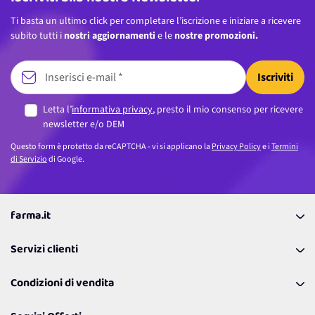
Ti basta un ultimo click per completare l’iscrizione e iniziare a ricevere
subito tutti i
nostri aggiornamenti
e le
nostre promozioni.
Iscriviti
Letta l’
informativa privacy
, presto il mio consenso per ricevere
newsletter e/o DEM
Questo form è protetto da reCAPTCHA - vi si applicano la
Privacy Policy
e i
Termini
di Servizio
di Google.
farma.it
La nostra Azienda
Servizi clienti
Coupon
Contattaci
Programma Fedeltà Farma Lovers
Condizioni di vendita
Richiamami
Lavora con noi
Pagamenti & Condizioni
FAQ
I nostri consigli