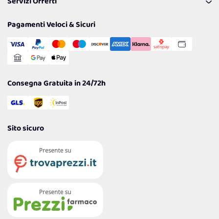
Servizi Offerti
Spedizioni
Resi
Politiche per la parità di genere
Privacy Policy
Tantissimi Sconti
Pagamenti Veloci & Sicuri
Cookie Policy
Transazione Sicura
Comunicazioni
Gestisci Cookie
Reso Facile e Veloce
Garanzia
Consegna Gratuita in 24/72h
Sito sicuro