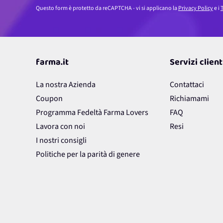
Questo form è protetto da reCAPTCHA - vi si applicano la
Privacy Policy
e i
T
farma.it
Servizi client
La nostra Azienda
Contattaci
Coupon
Richiamami
Programma Fedeltà Farma Lovers
FAQ
Lavora con noi
Resi
I nostri consigli
Politiche per la parità di genere