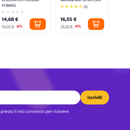
REGOLINTOS POLV200G
Neoiodarsolo*os 10fl 15ml
9736MGG
(1)
14,68 €
16,55 €
16,00 €
-8%
18,00 €
-8%
Iscriviti
, presto il mio consenso per ricevere