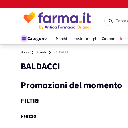
Salta al contenuto
Cerca 
Categorie
Marchi
I nostri consigli
Coupon
In of
Home
Brands
BALDACCI
BALDACCI
Promozioni del momento
FILTRI
Prezzo