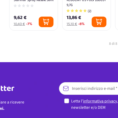
Sterimar Spray Nasale 50ml
REGOLINT OS POLV 20BUST
9,7G
(2)
9,62 €
13,86 €
10,40 €
-7%
15,10 €
-8%
8
di
8
etter
Letta l’
informativa privacy
iare a ricevere
newsletter e/o DEM
ni.