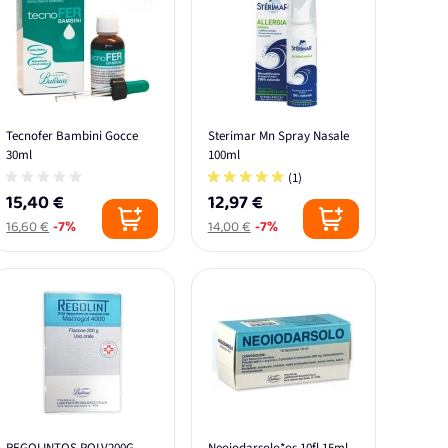
Tecnofer Bambini Gocce
Sterimar Mn Spray Nasale
30ml
100ml
(1)
15,40 €
12,97 €
16,60 €
-7%
14,00 €
-7%