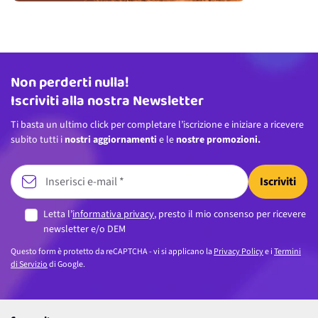
Non perderti nulla!
Indirizzo email
Iscriviti alla nostra Newsletter
Ti basta un ultimo click per completare l’iscrizione e iniziare a ricevere
subito tutti i
nostri aggiornamenti
e le
nostre promozioni.
Iscriviti
Letta l’
informativa privacy
, presto il mio consenso per ricevere
newsletter e/o DEM
Questo form è protetto da reCAPTCHA - vi si applicano la
Privacy Policy
e i
Termini
di Servizio
di Google.