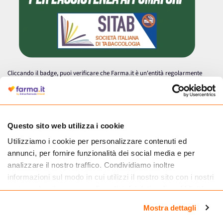
Cliccando il badge, puoi verificare che Farma.it è un'entità regolarmente
autorizzata dal Ministero della Salute a effettuare la vendita online di
medicinali.
Questo sito web utilizza i cookie
Utilizziamo i cookie per personalizzare contenuti ed
annunci, per fornire funzionalità dei social media e per
analizzare il nostro traffico. Condividiamo inoltre
informazioni sul modo in cui utilizzi il nostro sito con i nostri
partner che si occupano di analisi dei dati web, pubblicità e
social media, i quali potrebbero combinarle con altre
Mostra dettagli
informazioni che hai fornito loro o che hanno raccolto dal