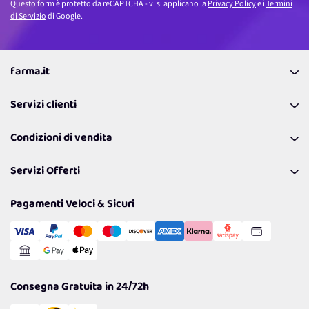
Questo form è protetto da reCAPTCHA - vi si applicano la
Privacy Policy
e i
Termini
di Servizio
di Google.
farma.it
La nostra Azienda
Servizi clienti
Coupon
Contattaci
Programma Fedeltà Farma Lovers
Condizioni di vendita
Richiamami
Lavora con noi
Pagamenti & Condizioni
FAQ
I nostri consigli
Servizi Offerti
Spedizioni
Resi
Politiche per la parità di genere
Privacy Policy
Tantissimi Sconti
Pagamenti Veloci & Sicuri
Cookie Policy
Transazione Sicura
Comunicazioni
Gestisci Cookie
Reso Facile e Veloce
Garanzia
Consegna Gratuita in 24/72h