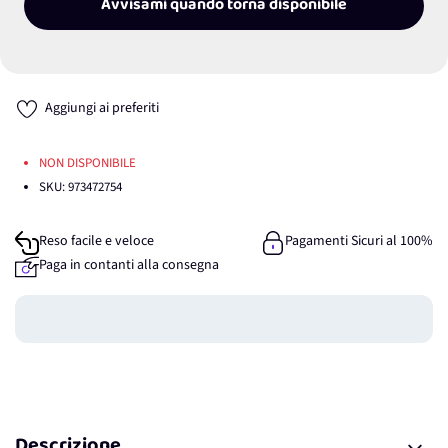
Avvisami quando torna disponibile
Aggiungi ai preferiti
NON DISPONIBILE
SKU:
973472754
Reso facile e veloce
Pagamenti Sicuri al 100%
Paga in contanti alla consegna
Guadagna
0
punti
Descrizione