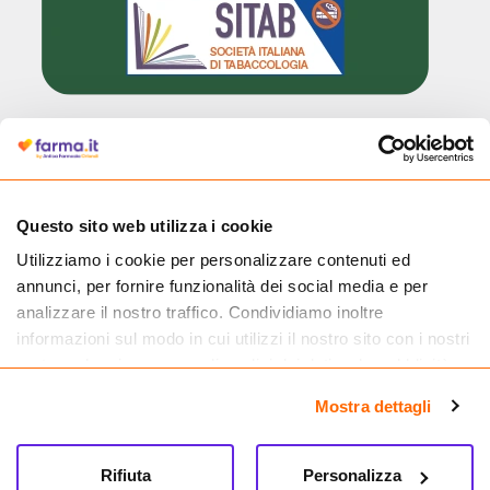
Cliccando il badge, puoi verificare che Farma.it è un'entità regolarmente
autorizzata dal Ministero della Salute a effettuare la vendita online di
medicinali.
Questo sito web utilizza i cookie
Utilizziamo i cookie per personalizzare contenuti ed
annunci, per fornire funzionalità dei social media e per
analizzare il nostro traffico. Condividiamo inoltre
informazioni sul modo in cui utilizzi il nostro sito con i nostri
partner che si occupano di analisi dei dati web, pubblicità e
social media, i quali potrebbero combinarle con altre
Mostra dettagli
informazioni che hai fornito loro o che hanno raccolto dal
tuo utilizzo dei loro servizi.
Rifiuta
Personalizza
Seguici su