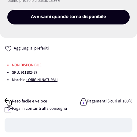
Ultimo prezzo più basso:
15,36 €
Avvisami quando torna disponibile
Aggiungi ai preferiti
NON DISPONIBILE
SKU:
911192437
Marchio
: ORIGINI NATURALI
Reso facile e veloce
Pagamenti Sicuri al 100%
Paga in contanti alla consegna
Guadagna
0
punti