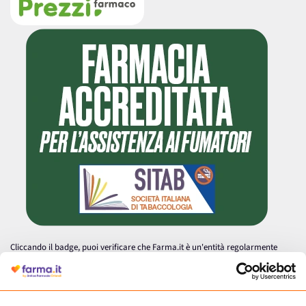
Cliccando il badge, puoi verificare che Farma.it è un'entità regolarmente
autorizzata dal Ministero della Salute a effettuare la vendita online di
medicinali.